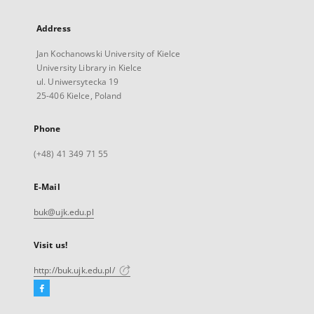
Address
Jan Kochanowski University of Kielce
University Library in Kielce
ul. Uniwersytecka 19
25-406 Kielce, Poland
Phone
(+48) 41 349 71 55
E-Mail
buk@ujk.edu.pl
Visit us!
http://buk.ujk.edu.pl/
Facebook
External