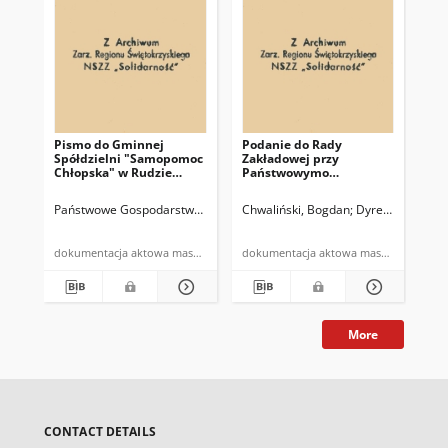
Pismo do Gminnej
Podanie do Rady
Up
Spółdzielni "Samopomoc
Zakładowej przy
pr
Chłopska" w Rudzie
Państwowymo
kon
Strawczyńskiej w sprawie
Gospodarstwie
pra
możliwości odpłatnego
Ogrodniczym w
pr
Państwowe Gospodarstwo Ogrodnicze w Piekoszowie
Chwaliński, Bogdan
Dyrektor Państ
Chw
uboju
Piekoszowie w sprawie
zamiaru wypowiedzenia
umowy o pracę
dokumentacja aktowa maszynopis
dokumentacja aktowa maszynopis
pracownikowi
More
CONTACT DETAILS