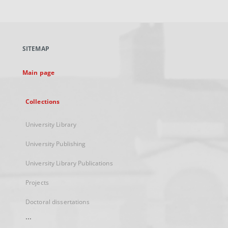
link,
will
open
in
a
SITEMAP
new
tab
Main page
Collections
University Library
University Publishing
University Library Publications
Projects
Doctoral dissertations
...