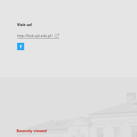
Visit us!
http://buk.ujk.edu.pl/
Facebook
External
link,
will
open
in
a
new
tab
Recently viewed