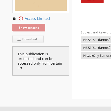
Access Limited
Show content
Subject and keyword
Download
NSZZ "Solidarność
NSZZ "Solidarnoś
This publication is
Niezależny Samor
protected and can be
accessed only from certain
IPs.