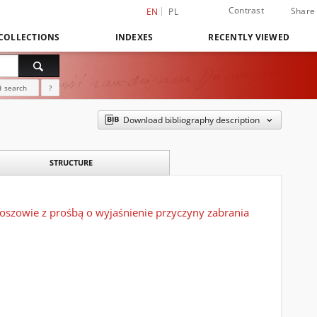
Contrast
Share
EN
PL
COLLECTIONS
INDEXES
RECENTLY VIEWED
 search
?
Download bibliography description
STRUCTURE
zowie z prośbą o wyjaśnienie przyczyny zabrania