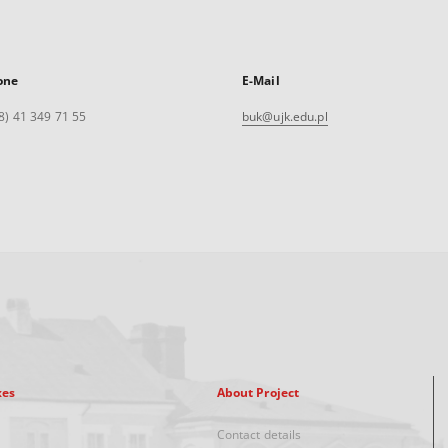
one
E-Mail
8) 41 349 71 55
buk@ujk.edu.pl
xes
About Project
Contact details