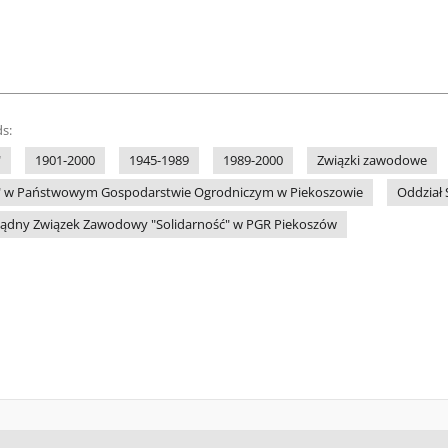
s:
"
1901-2000
1945-1989
1989-2000
Związki zawodowe
ć" w Państwowym Gospodarstwie Ogrodniczym w Piekoszowie
Oddział 
ządny Związek Zawodowy "Solidarność" w PGR Piekoszów