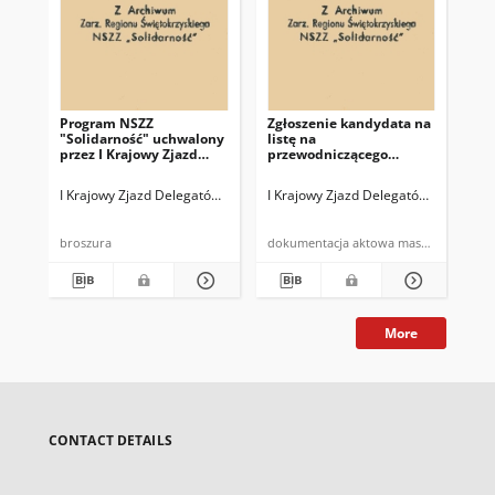
Program NSZZ
Zgłoszenie kandydata na
Skł
"Solidarność" uchwalony
listę na
Skr
przez I Krajowy Zjazd
przewodniczącego
gło
Delegatów
Komisji Krajowej
I Krajowy Zjazd Delegatów NSZZ "Solidarność"
I Krajowy Zjazd Delegatów NSZZ "Sol
[I 
broszura
dokumentacja aktowa maszynopi
More
CONTACT DETAILS