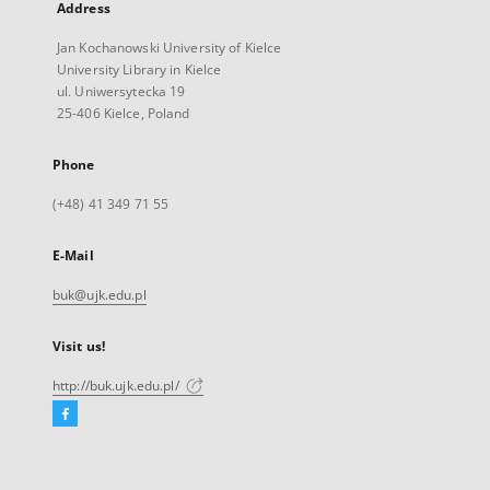
Address
Jan Kochanowski University of Kielce
University Library in Kielce
ul. Uniwersytecka 19
25-406 Kielce, Poland
Phone
(+48) 41 349 71 55
E-Mail
buk@ujk.edu.pl
Visit us!
http://buk.ujk.edu.pl/
Facebook
External
link,
will