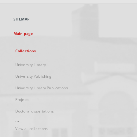
open
in
a
SITEMAP
new
tab
Main page
Collections
University Library
University Publishing
University Library Publications
Projects
Doctoral dissertations
...
View all collections