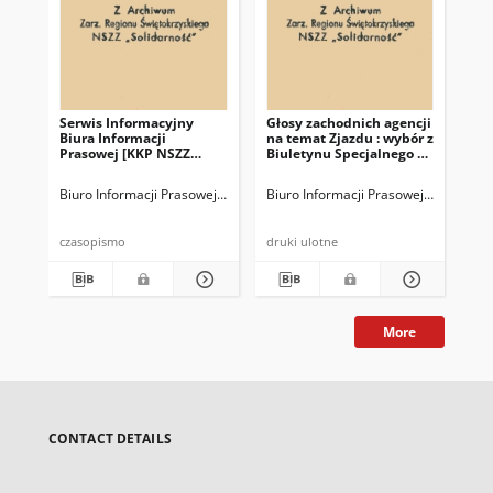
Serwis Informacyjny
Głosy zachodnich agencji
Ko
Biura Informacji
na temat Zjazdu : wybór z
Pra
Prasowej [KKP NSZZ
Biuletynu Specjalnego Nr
god
"Solidarność"] : wydanie
10892 z 7.09.81 r.
zjazdowe nr 7 (261)
Biuro Informacji Prasowej KKP NSZZ "Solidarność"
Biuro Informacji Prasowej KKP NSZZ 
Biu
czasopismo
druki ulotne
dru
More
CONTACT DETAILS