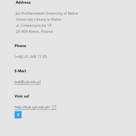
Address
Jan Kochanowski University of Kielce
University Library in Kielce
ul. Uniwersytecka 19
25-406 Kielce, Poland
Phone
(+48) 41 349 71 55
E-Mail
buk@ujk.edu.pl
Visit us!
http://buk.ujk.edu.pl/
Facebook
External
link,
will