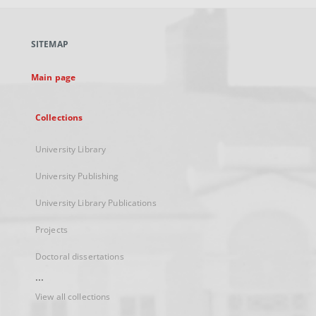
open
in
a
SITEMAP
new
tab
Main page
Collections
University Library
University Publishing
University Library Publications
Projects
Doctoral dissertations
...
View all collections