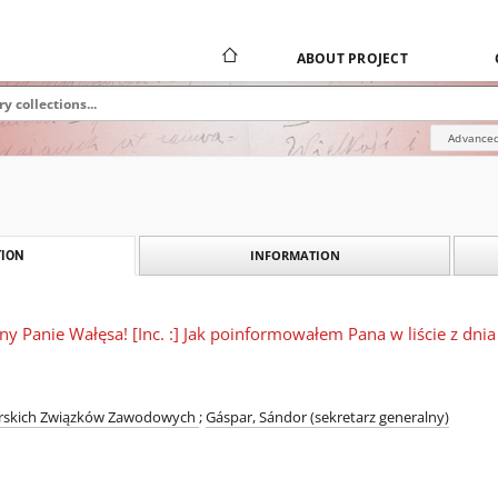
ABOUT PROJECT
Advanced
INFORMATION
ION
wny Panie Wałęsa! [Inc. :] Jak poinformowałem Pana w liście z dni
erskich Związków Zawodowych
;
Gáspar, Sándor (sekretarz generalny)