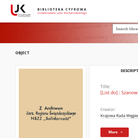
OBJECT
DESCRIPT
Title:
[List do] : Szano
Creator:
Krajowa Rada Węgi
More