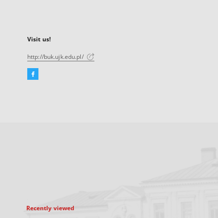
Visit us!
http://buk.ujk.edu.pl/
Facebook
External
link,
will
open
in
a
new
tab
Recently viewed