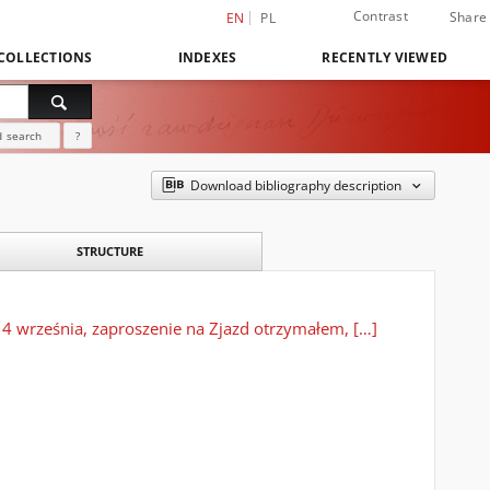
Contrast
Share
EN
PL
COLLECTIONS
INDEXES
RECENTLY VIEWED
 search
?
Download bibliography description
STRUCTURE
a 4 września, zaproszenie na Zjazd otrzymałem, […]