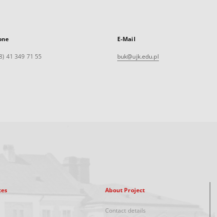
one
E-Mail
8) 41 349 71 55
buk@ujk.edu.pl
xes
About Project
Contact details