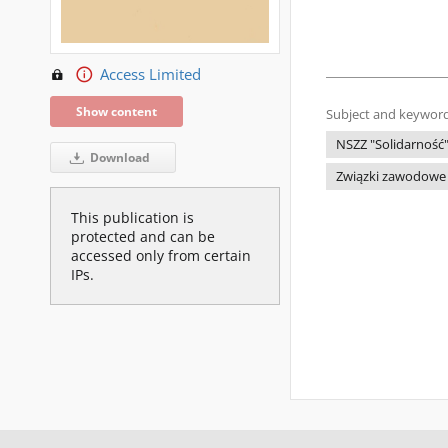
Access Limited
Show content
Subject and keyword
NSZZ "Solidarność
Download
Związki zawodowe
This publication is
protected and can be
accessed only from certain
IPs.