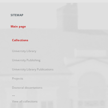
open
in
a
SITEMAP
new
tab
Main page
Collections
University Library
University Publishing
University Library Publications
Projects
Doctoral dissertations
...
View all collections