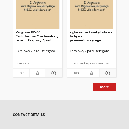
Program NSZZ
Zgłoszenie kandydata na
Skł
"Solidarność" uchwalony
listę na
Skr
przez I Krajowy Zjazd
przewodniczącego
gło
Delegatów
Komisji Krajowej
I Krajowy Zjazd Delegatów NSZZ "Solidarność"
I Krajowy Zjazd Delegatów NSZZ "Sol
[I 
broszura
dokumentacja aktowa maszynopi
More
CONTACT DETAILS