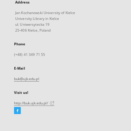
Address
Jan Kochanowski University of Kielce
University Library in Kielce
ul. Uniwersytecka 19
25-406 Kielce, Poland
Phone
(+48) 41 349 71 55
E-Mail
buk@ujk.edu.pl
Visit us!
http://buk.ujk.edu.pl/
Facebook
External
link,
will