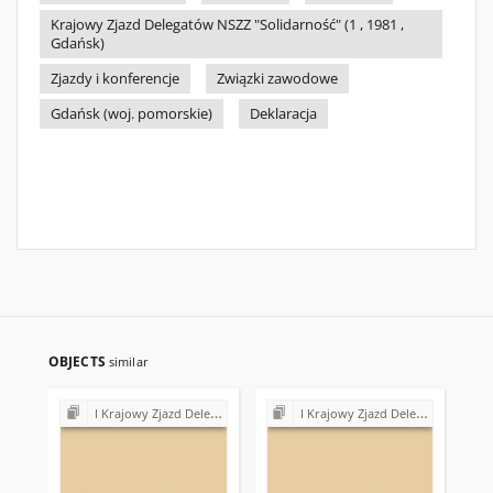
Krajowy Zjazd Delegatów NSZZ "Solidarność" (1 , 1981 ,
Gdańsk)
Zjazdy i konferencje
Związki zawodowe
Gdańsk (woj. pomorskie)
Deklaracja
OBJECTS
similar
I Krajowy Zjazd Delegatów NSZZ "Solidarność" (1981)
I Krajowy Zjazd Delegatów NSZZ "Solidarność" (1981)