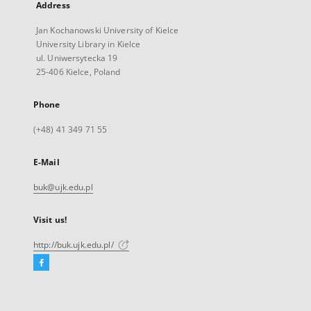
Address
Jan Kochanowski University of Kielce
University Library in Kielce
ul. Uniwersytecka 19
25-406 Kielce, Poland
Phone
(+48) 41 349 71 55
E-Mail
buk@ujk.edu.pl
Visit us!
http://buk.ujk.edu.pl/
Facebook
External
link,
will