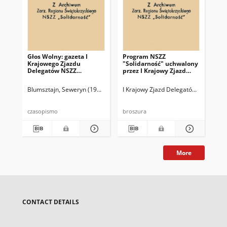
Głos Wolny: gazeta I
Program NSZZ
Zg
Krajowego Zjazdu
"Solidarność" uchwalony
lis
Delegatów NSZZ
przez I Krajowy Zjazd
pr
"Solidarność" nr 3
Delegatów
Kom
Blumsztajn, Seweryn (1946- ) Red.
I Krajowy Zjazd Delegatów NSZZ "Sol
I Krajowy Zjazd Delegatów NSZZ "So
I K
czasopismo
broszura
More
CONTACT DETAILS