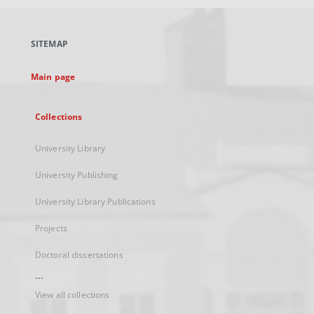
open
in
a
SITEMAP
new
tab
Main page
Collections
University Library
University Publishing
University Library Publications
Projects
Doctoral dissertations
...
View all collections