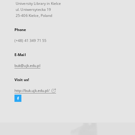
University Library in Kielce
ul. Uniwersytecka 19
25-406 Kielce, Poland
Phone
(+48) 41 349 71 55
E-Mail
buk@ujk.edu.pl
Visit us!
http://buk.ujk.edu.pl/
Facebook
External
link,
will
open
in
a