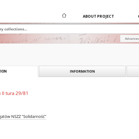
ABOUT PROJECT
Advanced
INFORMATION
ION
II tura 29/81
egatów NSZZ "Solidarność"