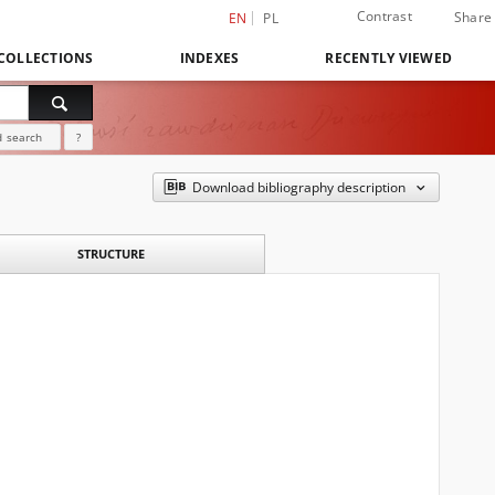
Contrast
Share
EN
PL
COLLECTIONS
INDEXES
RECENTLY VIEWED
 search
?
Download bibliography description
STRUCTURE