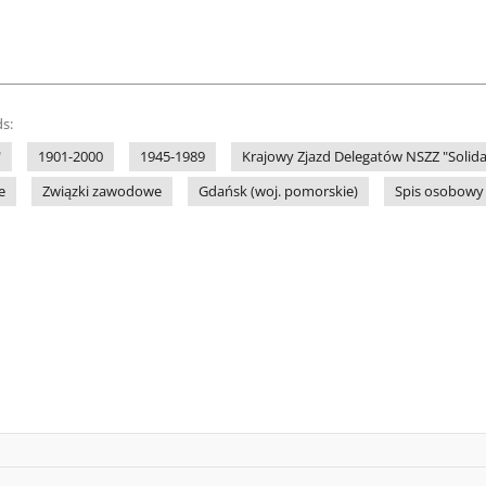
s:
"
1901-2000
1945-1989
Krajowy Zjazd Delegatów NSZZ "Solidar
e
Związki zawodowe
Gdańsk (woj. pomorskie)
Spis osobowy