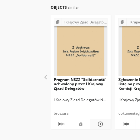
OBJECTS
similar
I Krajowy Zjazd Delegatów NSZZ "Solidarność" (1981)
I Krajowy Zjaz
Program NSZZ "Solidarność"
Zgłoszenie
uchwalony przez I Krajowy
listę na pr
Zjazd Delegatów
Komisji Kra
I Krajowy Zjazd Delegatów NSZZ "Solidarność"
I Krajowy Z
broszura