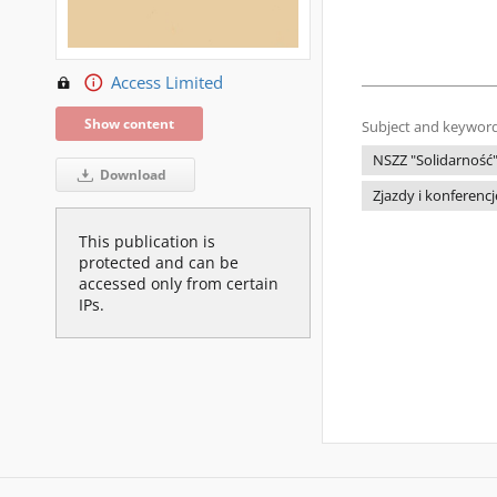
Access Limited
Show content
Subject and keyword
NSZZ "Solidarność
Download
Zjazdy i konferencj
This publication is
protected and can be
accessed only from certain
IPs.