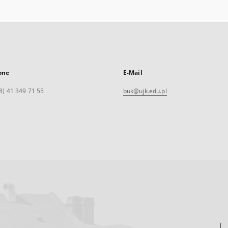
one
E-Mail
8) 41 349 71 55
buk@ujk.edu.pl