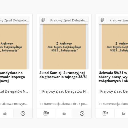
d Delegatów NSZZ "Solidarność" (1981)
I Krajowy Zjazd Delegatów NSZZ "Solidarność" (1981)
I Krajowy Zjazd Delegatów NS
 kandydata na
Skład Komisji Skrutacyjnej
Uchwała 59/81 w
zewodniczącego
do głosowania tajnego 38/81
obrony prasy, w
jowej
związkowych i ni
przed represjami
jazd Delegatów NSZZ "Solidarność"
[I Krajowy Zjazd Delegatów NSZZ "Solidarność"]
I Krajowy Zjazd D
dokumentacja aktowa maszynopis powielony
dokumentacja aktowa druk powielony