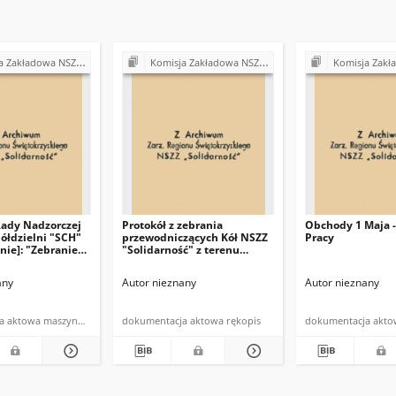
Z "Solidarność" przy Urzędzie Gminy w Bodzentynie
Komisja Zakładowa NSZZ "Solidarność" przy Urzędzie Gminy w Bodzentynie
Komisja Zakładowa NSZZ "Solidarność" prz
Rady Nadzorczej
Protokół z zebrania
Obchody 1 Maja -
ółdzielni "SCH"
przewodniczących Kół NSZZ
Pracy
nie]: "Zebranie
"Solidarność" z terenu
zacych NSZZ
gminy Bodzentyn
ść" w Bodzentynie
any
Autor nieznany
Autor nieznany
zerwca 1981 roku
dokumentacja aktowa maszynopis
dokumentacja aktowa rękopis