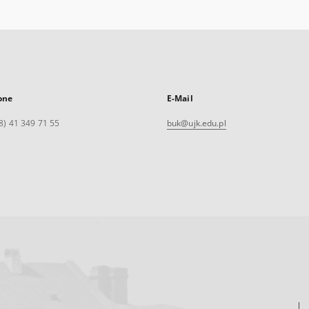
one
E-Mail
8) 41 349 71 55
buk@ujk.edu.pl