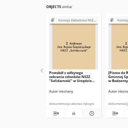
OBJECTS
similar
Komisja Zakładowa NSZZ "Solidarność" przy Urzędzie Gminy w Bodzentynie
Komisja Zakładowa NSZ
Protokół z odbytego
[Pismo do 
zebrania członków NSZZ
Gminnej Sp
"Solidarność" w Urzędzie
w Bodzenty
Gminy w Bodzentynie w
Przewodnic
dniu 10.07.1981 r. (…)"
"Solidarno
Autor nieznany
Autor niezn
w dniu 19 c
(…)"
dokumentacja aktowa rękopis