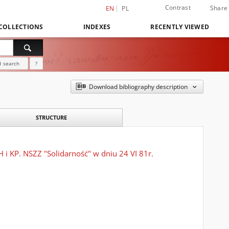
Contrast
Share
EN
PL
COLLECTIONS
INDEXES
RECENTLY VIEWED
 search
?
Download bibliography description
STRUCTURE
i KP. NSZZ "Solidarność" w dniu 24 VI 81r.