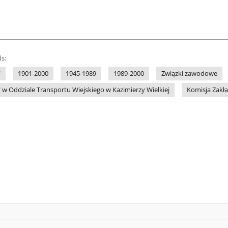
s:
"
1901-2000
1945-1989
1989-2000
Związki zawodowe
 w Oddziale Transportu Wiejskiego w Kazimierzy Wielkiej
Komisja Zakł