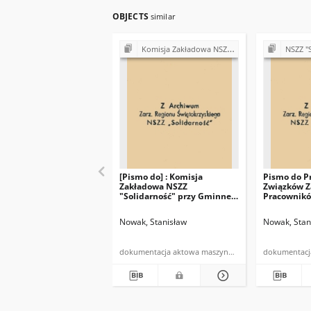
OBJECTS
similar
Komisja Zakładowa NSZZ "Solidarność" przy Gminnej Spółdzielni "Samopomoc Chłopska" w Bodzentynie
NSZZ "Solidarność" w
[Pismo do] : Komisja
Pismo do P
Zakładowa NSZZ
Związków 
"Solidarność" przy Gminnej
Pracownikó
Spółdzielni "SCH" w
Zdrowia w 
Bodzentynie
Wielkiej
Nowak, Stanisław
Nowak, Stan
dokumentacja aktowa maszynopis