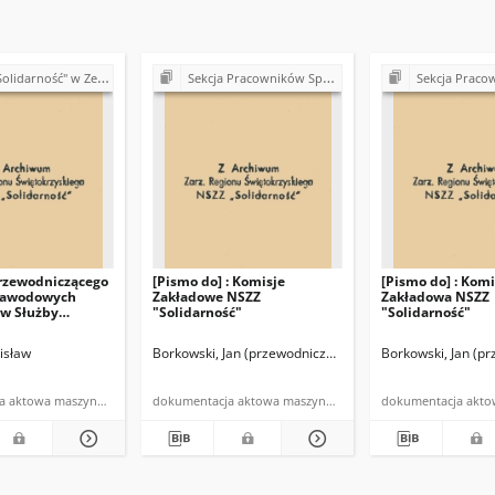
 Zespole Opieki Zdrowotnej w Kazimierzy Wielkiej
Sekcja Pracowników Spółdzielczości Rolniczej "Samopomoc Chłopska" NSZZ "Solidarność"
Sekcja Pracowników Spółdzielczości Rolniczej "Sam
rzewodniczącego
[Pismo do] : Komisje
[Pismo do] : Komi
Zawodowych
Zakładowe NSZZ
Zakładowa NSZZ
w Służby
"Solidarność"
"Solidarność"
Kazimierzy
isław
Borkowski, Jan (przewodniczący RKK)
Borkowski, Jan (p
NSZZ "Solidarnoś
dokumentacja aktowa maszynopis
dokumentacja aktowa maszynopis