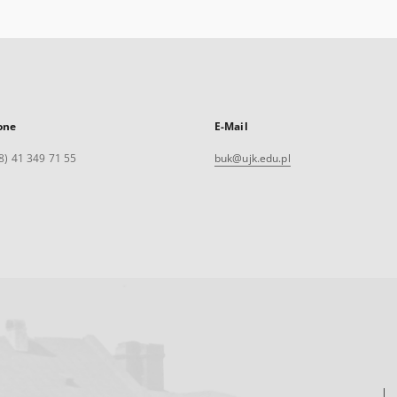
one
E-Mail
8) 41 349 71 55
buk@ujk.edu.pl