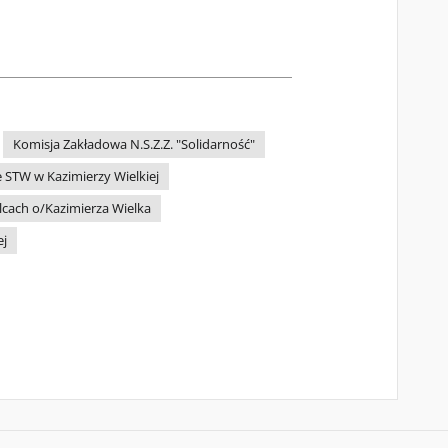
Komisja Zakładowa N.S.Z.Z. "Solidarność"
 STW w Kazimierzy Wielkiej
lcach o/Kazimierza Wielka
ej