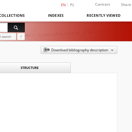
Contrast
Share
EN
PL
COLLECTIONS
INDEXES
RECENTLY VIEWED
 search
?
Download bibliography description
STRUCTURE