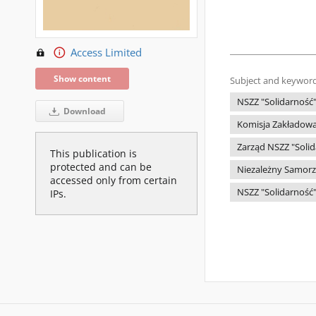
Access Limited
Show content
Subject and keyword
NSZZ "Solidarność
Download
Komisja Zakładowa
Zarząd NSZZ "Solid
This publication is
protected and can be
Niezależny Samorz
accessed only from certain
NSZZ "Solidarność"
IPs.