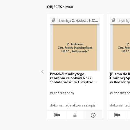
OBJECTS
similar
Komisja Zakładowa NSZZ "Solidarność" przy Urzędzie Gminy w Bodzentynie
Komisja Zakładowa NSZ
Protokół z odbytego
[Pismo do 
zebrania członków NSZZ
Gminnej Sp
"Solidarność" w Urzędzie
w Bodzenty
Gminy w Bodzentynie w
Przewodnic
dniu 10.07.1981 r. (…)"
"Solidarno
Autor nieznany
Autor niezn
w dniu 19 c
(…)"
dokumentacja aktowa rękopis