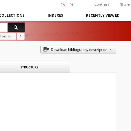
Contrast
Share
EN
PL
COLLECTIONS
INDEXES
RECENTLY VIEWED
 search
?
Download bibliography description
STRUCTURE