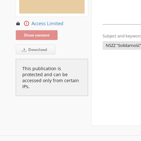
Access Limited
Show content
Subject and keyword
NSZZ "Solidarność
Download
This publication is
protected and can be
accessed only from certain
IPs.