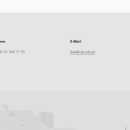
one
E-Mail
8) 41 349 71 55
buk@ujk.edu.pl