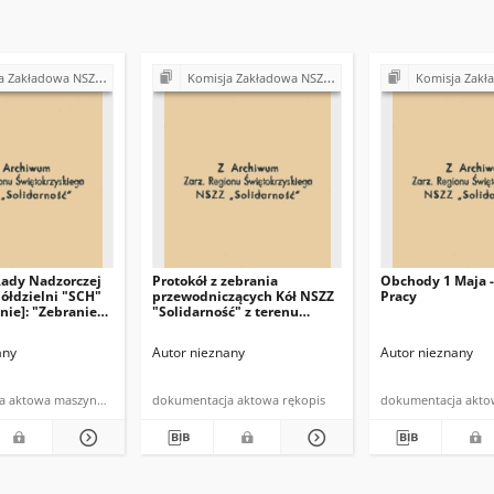
Z "Solidarność" przy Urzędzie Gminy w Bodzentynie
Komisja Zakładowa NSZZ "Solidarność" przy Urzędzie Gminy w Bodzentynie
Komisja Zakładowa NSZZ "Solidarność" prz
Rady Nadzorczej
Protokół z zebrania
Obchody 1 Maja -
ółdzielni "SCH"
przewodniczących Kół NSZZ
Pracy
nie]: "Zebranie
"Solidarność" z terenu
zacych NSZZ
gminy Bodzentyn
ść" w Bodzentynie
any
Autor nieznany
Autor nieznany
zerwca 1981 roku
dokumentacja aktowa maszynopis
dokumentacja aktowa rękopis