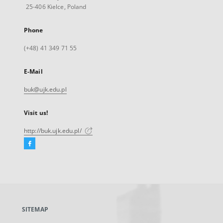
25-406 Kielce, Poland
Phone
(+48) 41 349 71 55
E-Mail
buk@ujk.edu.pl
Visit us!
http://buk.ujk.edu.pl/
Facebook
External
link,
will
open
in
a
SITEMAP
new
tab