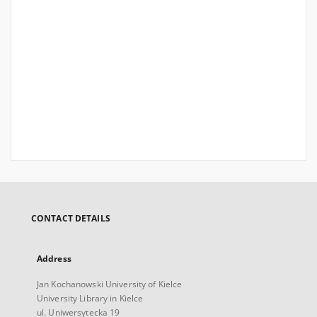
CONTACT DETAILS
Address
Jan Kochanowski University of Kielce
University Library in Kielce
ul. Uniwersytecka 19