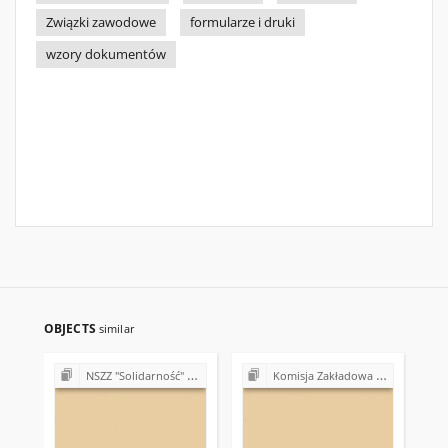
Związki zawodowe
formularze i druki
wzory dokumentów
OBJECTS
similar
NSZZ "Solidarność" w Szkole Podstawowej nr 1 w Kazimierzy Wielkiej
Komisja Zakładowa NSZZ "Solidarność" przy Urzędzie Gminy w Bodzentynie