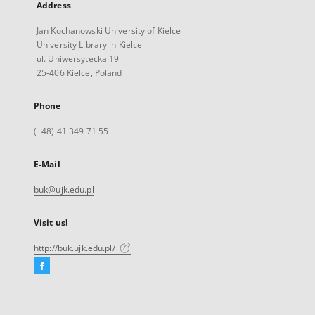
Address
Jan Kochanowski University of Kielce
University Library in Kielce
ul. Uniwersytecka 19
25-406 Kielce, Poland
Phone
(+48) 41 349 71 55
E-Mail
buk@ujk.edu.pl
Visit us!
http://buk.ujk.edu.pl/
Facebook
External
link,
will