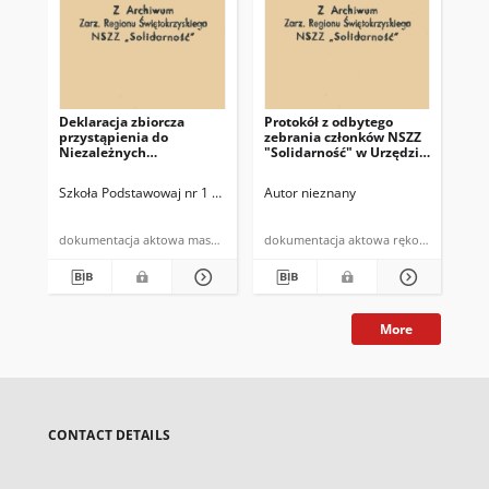
Deklaracja zbiorcza
Protokół z odbytego
[P
przystąpienia do
zebrania członków NSZZ
Na
Niezależnych
"Solidarność" w Urzędzie
Spó
Samorządnych Związków
Gminy w Bodzentynie w
Bod
Zawodowych
dniu 10.07.1981 r. (…)"
Pr
Szkoła Podstawowaj nr 1 w Kazimierzy Wielkiej
Autor nieznany
Aut
"Solidarność"
"So
Bo
cze
dokumentacja aktowa maszynopis
dokumentacja aktowa rękopis
More
CONTACT DETAILS