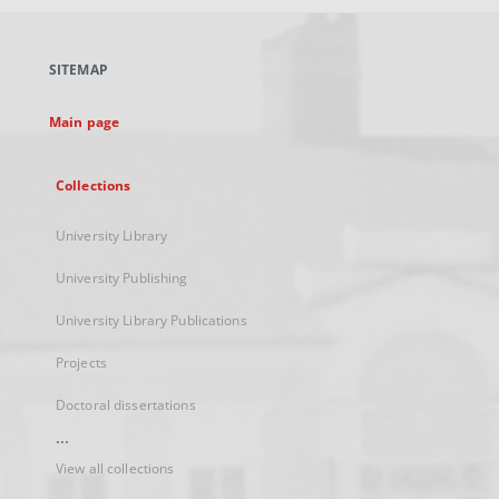
open
in
a
SITEMAP
new
tab
Main page
Collections
University Library
University Publishing
University Library Publications
Projects
Doctoral dissertations
...
View all collections