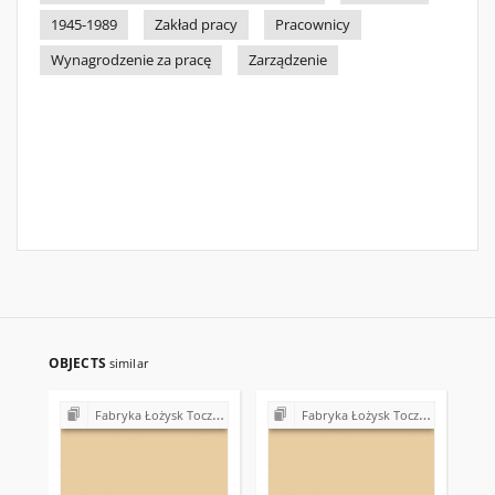
1945-1989
Zakład pracy
Pracownicy
Wynagrodzenie za pracę
Zarządzenie
OBJECTS
similar
Fabryka Łożysk Tocznych "Iskra" w Kielcach - strajki, postulaty, realizacja postulatów (1980)
Fabryka Łożysk Tocznych "Iskra" w Kielcach - strajki, postulaty, realizacja postulatów (1980)