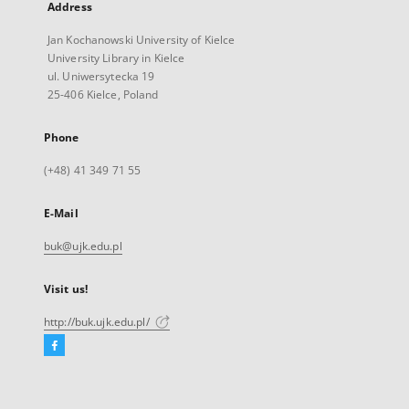
Address
Jan Kochanowski University of Kielce
University Library in Kielce
ul. Uniwersytecka 19
25-406 Kielce, Poland
Phone
(+48) 41 349 71 55
E-Mail
buk@ujk.edu.pl
Visit us!
http://buk.ujk.edu.pl/
Facebook
External
link,
will