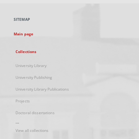
open
in
a
SITEMAP
new
tab
Main page
Collections
University Library
University Publishing
University Library Publications
Projects
Doctoral dissertations
...
View all collections