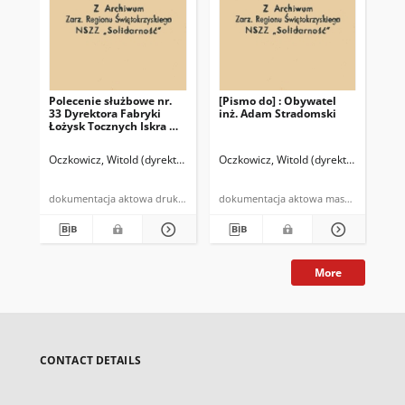
Polecenie służbowe nr.
[Pismo do] : Obywatel
[Pi
33 Dyrektora Fabryki
inż. Adam Stradomski
Ku
Łożysk Tocznych Iskra w
Kielcach z dnia 29
września 1980 r. […] w
Oczkowicz, Witold (dyrektor FŁT "Iskra")
Oczkowicz, Witold (dyrektor FŁT "Iskr
Ocz
sprawie: realizacji
ustaleń Porozumienia
zawartego pomiędzy
dokumentacja aktowa druk powielony
dokumentacja aktowa maszynopi
Zakładowym Komitetem
Strajkowym II i Dyrekcją
FŁT Iskra […]
More
CONTACT DETAILS