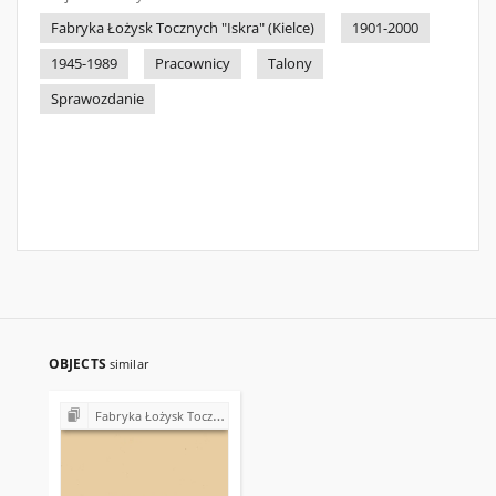
Fabryka Łożysk Tocznych "Iskra" (Kielce)
1901-2000
1945-1989
Pracownicy
Talony
Sprawozdanie
OBJECTS
similar
Fabryka Łożysk Tocznych "Iskra" w Kielcach - strajki, postulaty, realizacja postulatów (1980)