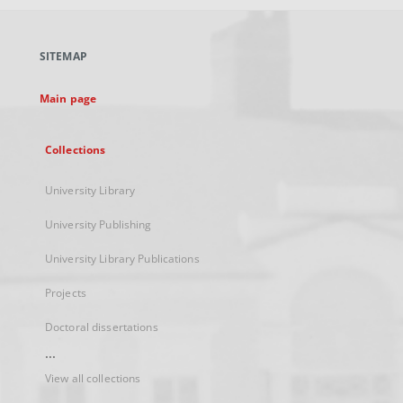
open
in
a
SITEMAP
new
tab
Main page
Collections
University Library
University Publishing
University Library Publications
Projects
Doctoral dissertations
...
View all collections