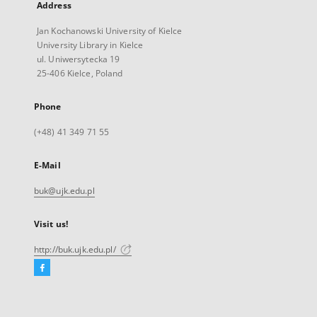
Address
Jan Kochanowski University of Kielce
University Library in Kielce
ul. Uniwersytecka 19
25-406 Kielce, Poland
Phone
(+48) 41 349 71 55
E-Mail
buk@ujk.edu.pl
Visit us!
http://buk.ujk.edu.pl/
Facebook
External
link,
will