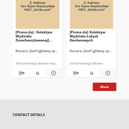
[Pismo do] : Kolektyw
[Pismo do]: Kolektyw
[Pi
Wydziału
Wydziału Łożysk
Wy
Zmechaniz[owanej]
Kardanowych
Ku
Produkcji Łożysk
Ko
Kuciara, Józef (główny specjalista ds. kadr i szkolenia)
Kuciara, Józef (główny specjalista ds. 
Kuc
dokumentacja aktowa maszynopis powielony
dokumentacja aktowa
More
CONTACT DETAILS