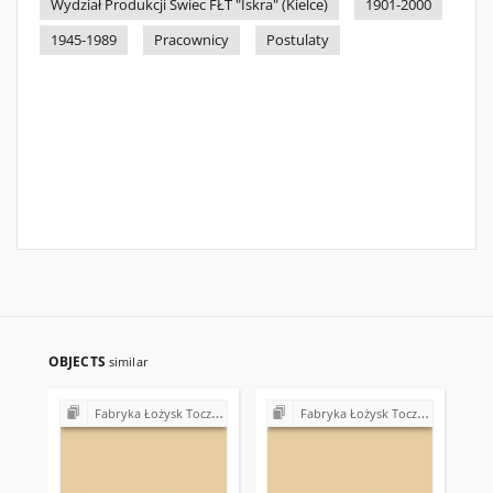
Wydział Produkcji Świec FŁT "Iskra" (Kielce)
1901-2000
1945-1989
Pracownicy
Postulaty
OBJECTS
similar
Fabryka Łożysk Tocznych "Iskra" w Kielcach - strajki, postulaty, realizacja postulatów (1980)
Fabryka Łożysk Tocznych "Iskra" w Kielcach - strajki, postulaty, realizacja postulatów (1980)