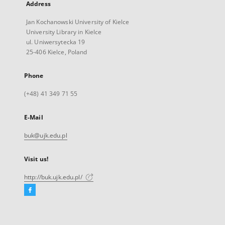
Address
Jan Kochanowski University of Kielce
University Library in Kielce
ul. Uniwersytecka 19
25-406 Kielce, Poland
Phone
(+48) 41 349 71 55
E-Mail
buk@ujk.edu.pl
Visit us!
http://buk.ujk.edu.pl/
Facebook
External
link,
will