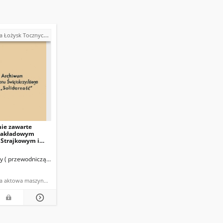
ra" w Kielcach - strajki, postulaty, realizacja postulatów (1980)
ie zawarte
Zakładowym
Strajkowym i
T "Iskra" […]
tetu Strajkowego FŁT "Iskra")
zy ( przewodniczący Zakładowego Komitetu Strajkowego FŁT "Iskra")
Oczkowicz, Witold (dyrektor naczelny FŁT "Iskra")
Oczkowicz, W
dokumentacja aktowa maszynopis powielony