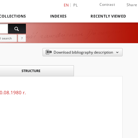
Contrast
Share
EN
PL
COLLECTIONS
INDEXES
RECENTLY VIEWED
 search
?
Download bibliography description
STRUCTURE
30.08.1980 r.