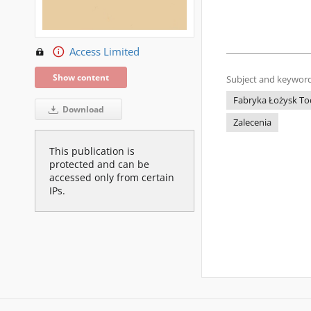
Access Limited
Show content
Subject and keyword
Fabryka Łożysk Toc
Download
Zalecenia
This publication is
protected and can be
accessed only from certain
IPs.