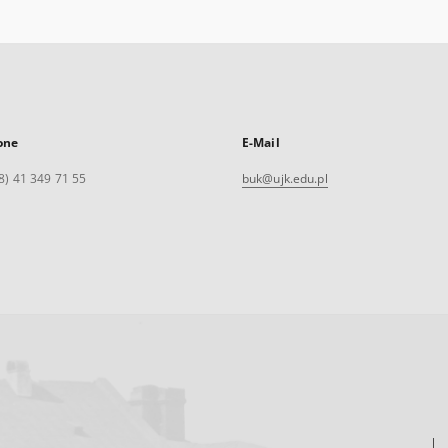
one
E-Mail
8) 41 349 71 55
buk@ujk.edu.pl