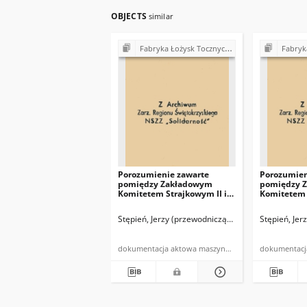
OBJECTS
similar
Fabryka Łożysk Tocznych "Iskra" w Kielcach - strajki, postulaty, realizacja postulatów (1980)
Fabryka Łożysk Tocznych "Isk
Porozumienie zawarte
Porozumien
pomiędzy Zakładowym
pomiędzy 
Komitetem Strajkowym II i
Komitetem 
Dyrekcją FŁT "Iskra" w
dyrekcją FŁ
Kielcach oraz OBRŁT w
Stępień, Jerzy (przewodniczący Zakładowego Komi
Stępień, Jer
Kielcach […]
dokumentacja aktowa maszynopis powielony