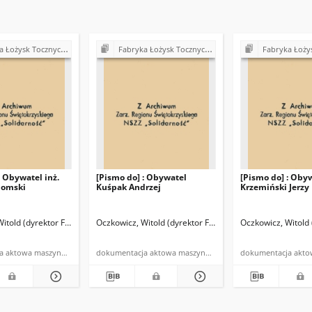
ra" w Kielcach - strajki, postulaty, realizacja postulatów (1980)
Fabryka Łożysk Tocznych "Iskra" w Kielcach - strajki, postulaty, realizacja postulatów (1980)
Fabryka Łożysk Tocznych "Iskra" w Kielcach - strajki,
: Obywatel inż.
[Pismo do] : Obywatel
[Pismo do] : Oby
domski
Kuśpak Andrzej
Krzemiński Jerzy
itold (dyrektor FŁT "Iskra")
Oczkowicz, Witold (dyrektor FŁT "Iskra")
Oczkowicz, Witold 
dokumentacja aktowa maszynopis powielony
dokumentacja aktowa maszynopis powielony