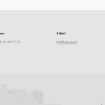
one
E-Mail
8) 41 349 71 55
buk@ujk.edu.pl