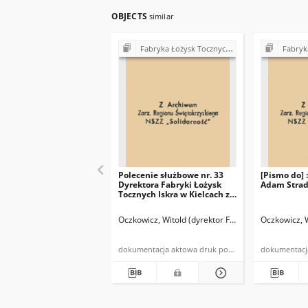
OBJECTS
similar
Fabryka Łożysk Tocznych "Iskra" w Kielcach - strajki, postulaty, realizacja postulatów (1980)
Fabryka Łożysk Tocznych "Isk
Polecenie służbowe nr. 33
[Pismo do] 
Dyrektora Fabryki Łożysk
Adam Stra
Tocznych Iskra w Kielcach z
dnia 29 września 1980 r. […]
w sprawie: realizacji ustaleń
Oczkowicz, Witold (dyrektor FŁT "Iskra")
Oczkowicz, W
Porozumienia zawartego
pomiędzy Zakładowym
Komitetem Strajkowym II i
dokumentacja aktowa druk powielony
Dyrekcją FŁT Iskra […]