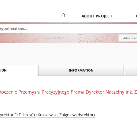
ABOUT PROJECT
Advanced
INFORMATION
ION
dnoczenie Przemysłu Precyzyjnego Prema Dyrektor Naczelny inż. 
yrektor FŁT "Iskra")
;
Kraszewski, Zbigniew (dyrektor)