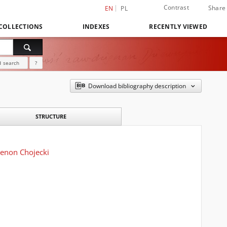
Contrast
Share
EN
PL
COLLECTIONS
INDEXES
RECENTLY VIEWED
 search
?
Download bibliography description
STRUCTURE
Zenon Chojecki