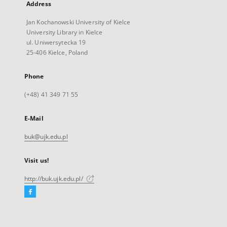
Address
Jan Kochanowski University of Kielce
University Library in Kielce
ul. Uniwersytecka 19
25-406 Kielce, Poland
Phone
(+48) 41 349 71 55
E-Mail
buk@ujk.edu.pl
Visit us!
http://buk.ujk.edu.pl/
Facebook
External
link,
will