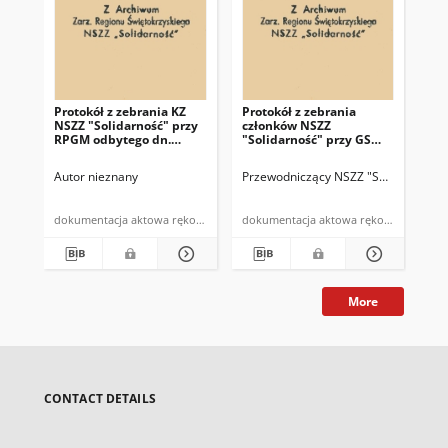
Protokół z zebrania KZ
Protokół z zebrania
Pro
NSZZ "Solidarność" przy
członków NSZZ
cz
RPGM odbytego dn.
"Solidarność" przy GS
"So
3.09.1981r.
Bodzentyn odbytego w
Bo
dniu 3 VI 1981r.
dni
Autor nieznany
Przewodniczący NSZZ "Solidarność" 
NSZ
dokumentacja aktowa rękopis
dokumentacja aktowa rękopis
More
CONTACT DETAILS