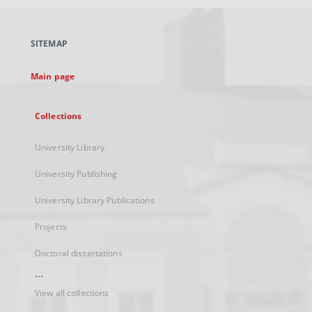
open
in
a
SITEMAP
new
tab
Main page
Collections
University Library
University Publishing
University Library Publications
Projects
Doctoral dissertations
...
View all collections