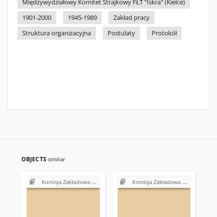
Międzywydziałowy Komitet Strajkowy FŁT "Iskra" (Kielce)
1901-2000
1945-1989
Zakład pracy
Struktura organizacyjna
Postulaty
Protokół
OBJECTS
similar
Komisja Zakładowa NSZZ "Solidarność" przy Rejonowym Przedsiębiorstwie Gospodarki Mieszkaniowej w Skarżysku-Kamiennej
Komisja Zakładowa NSZZ "Solidarność" przy Gminnej Spółdzielni "Samopomoc Chłopska" w Bodzentynie