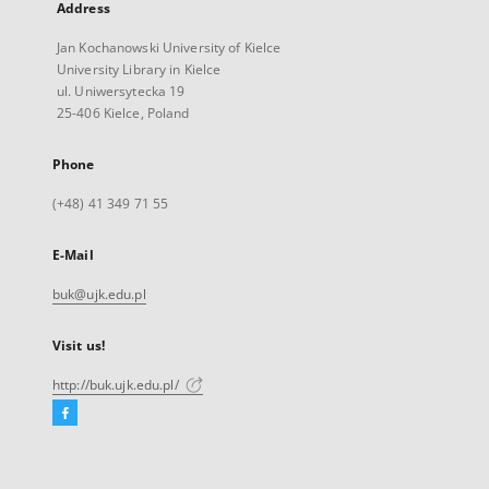
Address
Jan Kochanowski University of Kielce
University Library in Kielce
ul. Uniwersytecka 19
25-406 Kielce, Poland
Phone
(+48) 41 349 71 55
E-Mail
buk@ujk.edu.pl
Visit us!
http://buk.ujk.edu.pl/
Facebook
External
link,
will