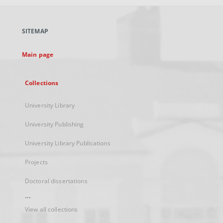
open
in
a
SITEMAP
new
tab
Main page
Collections
University Library
University Publishing
University Library Publications
Projects
Doctoral dissertations
...
View all collections