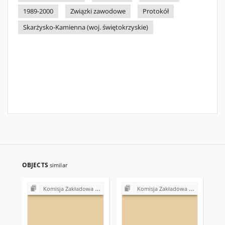
1989-2000
Związki zawodowe
Protokół
Skarżysko-Kamienna (woj. świętokrzyskie)
OBJECTS
similar
Komisja Zakładowa NSZZ "Solidarność" przy Urzędzie Gminy w Bodzentynie
Komisja Zakładowa NSZZ "Solidarność" przy Urzędzie Gminy w Bodzentynie