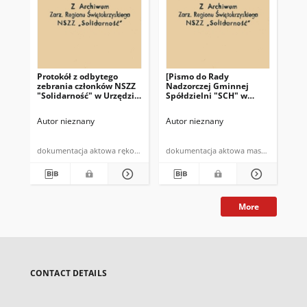
Protokół z odbytego
[Pismo do Rady
Pro
zebrania członków NSZZ
Nadzorczej Gminnej
pr
"Solidarność" w Urzędzie
Spółdzielni "SCH" w
NSZ
Gminy w Bodzentynie w
Bodzentynie]: "Zebranie
te
dniu 10.07.1981 r. (…)"
Przewodniczacych NSZZ
Autor nieznany
Autor nieznany
Aut
"Solidarność" w
Bodzentynie w dniu 19
czerwca 1981 roku (…)"
dokumentacja aktowa rękopis
dokumentacja aktowa maszynopis
More
CONTACT DETAILS