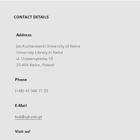
CONTACT DETAILS
Address
Jan Kochanowski University of Kielce
University Library in Kielce
ul. Uniwersytecka 19
25-406 Kielce, Poland
Phone
(+48) 41 349 71 55
E-Mail
buk@ujk.edu.pl
Visit us!