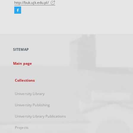
http://buk.ujk.edu.pl/
Facebook
External
link,
will
open
in
a
SITEMAP
new
tab
Main page
Collections
University Library
University Publishing
University Library Publications
Projects