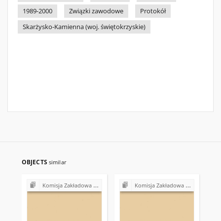
1989-2000
Związki zawodowe
Protokół
Skarżysko-Kamienna (woj. świętokrzyskie)
OBJECTS
similar
Komisja Zakładowa NSZZ "Solidarność" przy Rejonowym Przedsiębiorstwie Gospodarki Mieszkaniowej w Skarżysku-Kamiennej
Komisja Zakładowa NSZZ "Solidarność" przy Rejonowym Przedsiębiorstwie Gospodarki Mieszkaniowej w Skarżysku-Kamiennej