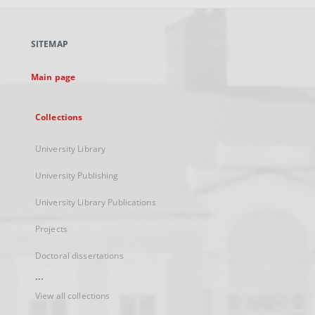
open
in
a
SITEMAP
new
tab
Main page
Collections
University Library
University Publishing
University Library Publications
Projects
Doctoral dissertations
...
View all collections