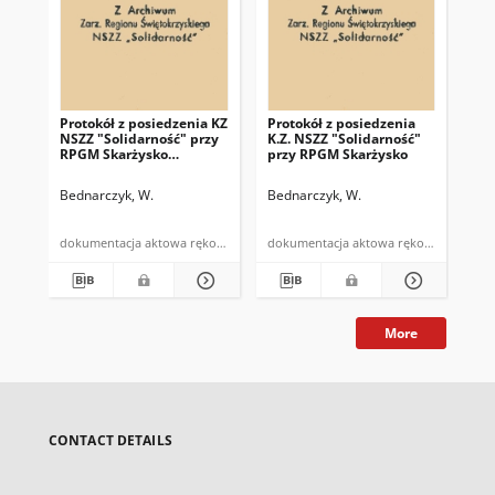
Protokół z posiedzenia KZ
Protokół z posiedzenia
Pro
NSZZ "Solidarność" przy
K.Z. NSZZ "Solidarność"
K.Z
RPGM Skarżysko
przy RPGM Skarżysko
pr
odbytego dnia
Ka
20.03.1981r. w sprawie:
Bednarczyk, W.
Bednarczyk, W.
Bed
rozpatrzenia pisma
Dyrekcji z dnia 17.3.81r. o
rozwiązaniu umowy o
dokumentacja aktowa rękopis
dokumentacja aktowa rękopis
pracę w trybie
natychmiastowym z ob.
…
More
CONTACT DETAILS