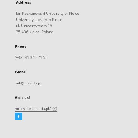
Address
Jan Kochanowski University of Kielce
University Library in Kielce
ul. Uniwersytecka 19
25-406 Kielce, Poland
Phone
(+48) 41 349 71 55
E-Mail
buk@ujk.edu.pl
Visit us!
http://buk.ujk.edu.pl/
Facebook
External
link,
will