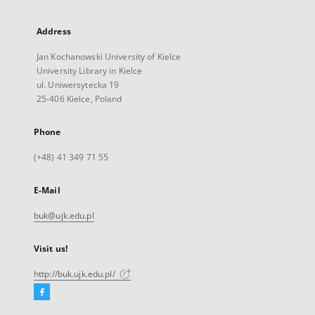
Address
Jan Kochanowski University of Kielce
University Library in Kielce
ul. Uniwersytecka 19
25-406 Kielce, Poland
Phone
(+48) 41 349 71 55
E-Mail
buk@ujk.edu.pl
Visit us!
http://buk.ujk.edu.pl/
Facebook
External