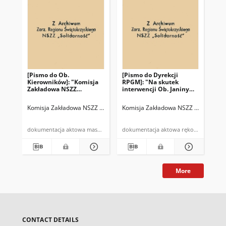
[Pismo do Ob.
[Pismo do Dyrekcji
[Pi
Kierowników]: "Komisja
RPGM]: "Na skutek
RP
Zakładowa NSZZ
interwencji Ob. Janiny
pis
"Solidarność" przy RPGM
Nowak (…)"
L.d
zawiadamia, że na
dot
Komisja Zakładowa NSZZ "Solidarność" R.P.G.M. Skarżysko-Kamienna
Komisja Zakładowa NSZZ "Solidarno
Kom
Walnym Zebraniu (…)"
dokumentacja aktowa maszynopis
dokumentacja aktowa rękopis
More
CONTACT DETAILS