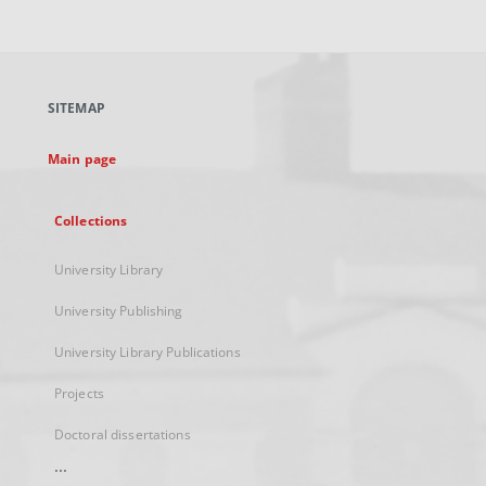
link,
will
open
in
a
SITEMAP
new
tab
Main page
Collections
University Library
University Publishing
University Library Publications
Projects
Doctoral dissertations
...