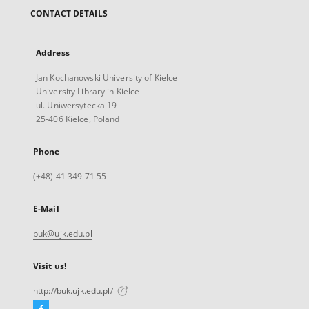
CONTACT DETAILS
Address
Jan Kochanowski University of Kielce
University Library in Kielce
ul. Uniwersytecka 19
25-406 Kielce, Poland
Phone
(+48) 41 349 71 55
E-Mail
buk@ujk.edu.pl
Visit us!
http://buk.ujk.edu.pl/
Facebook