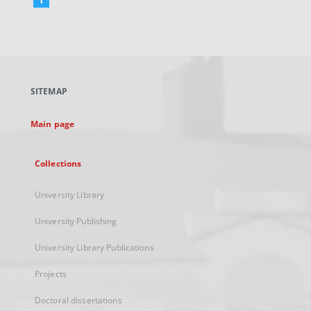
External
link,
will
open
in
a
SITEMAP
new
tab
Main page
Collections
University Library
University Publishing
University Library Publications
Projects
Doctoral dissertations