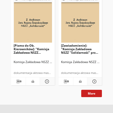
[Pismo do Ob.
[Zawiadomienie]:
Za
Kierowników]: "Komisja
"Komisja Zakładowa
Ze
Zakładowa NSZZ
NSZZ "Solidarność" przy
świ
"Solidarność" przy RPGM
RPGM w/m informuje, że
zawiadamia, że na
dnia 23.X.1981r. (…)"
Komisja Zakładowa NSZZ "Solidarność" R.P.G.M. Skarżysko-Kamienna
Komisja Zakładowa NSZZ "Solidarno
Kom
Walnym Zebraniu (…)"
dokumentacja aktowa maszynopis
dokumentacja aktowa maszynopis
More