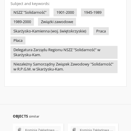
Subject and keywords:
NSZZ "Solidarność"
1901-2000
1945-1989
1989-2000
Związki zawodowe
Skarżysko-Kamienna (woj. świętokrzyskie)
Praca
Płaca
Delegatura Zarządu Regionu NSZZ "Solidarność" w
Skarżysku-Kam.
Niezależny Samorządny Związek Zawodowy "Solidarność"
w R.P.G.M. w Skarżysku-Kam.
OBJECTS
similar
Komisja Zakładowa NSZZ "Solidarność" przy Rejonowym Przedsiębiorstwie Gospodarki Mieszkaniowej w Skarżysku-Kamiennej
Komisja Zakładowa NSZZ "Solidarność" przy Rejonowym Przedsiębiorstwie Gospodarki Mieszkaniowej w Skarżysku-Kamiennej