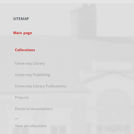
open
in
a
SITEMAP
new
tab
Main page
Collections
University Library
University Publishing
University Library Publications
Projects
Doctoral dissertations
...
View all collections