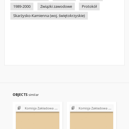
1989-2000
Związki zawodowe
Protokół
Skarżysko-Kamienna (woj. świętokrzyskie)
OBJECTS
similar
Komisja Zakładowa NSZZ "Solidarność" przy Urzędzie Gminy w Bodzentynie
Komisja Zakładowa NSZZ "Solidarność" przy Urzędzie Gminy w Bodzentynie