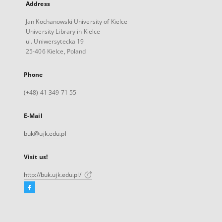
Address
Jan Kochanowski University of Kielce
University Library in Kielce
ul. Uniwersytecka 19
25-406 Kielce, Poland
Phone
(+48) 41 349 71 55
E-Mail
buk@ujk.edu.pl
Visit us!
http://buk.ujk.edu.pl/
Facebook
External
link,
will