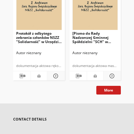
Protokół z odbytego
[Pismo do Rady
Pro
zebrania członków NSZZ
Nadzorczej Gminnej
pr
"Solidarność" w Urzędzie
Spółdzielni "SCH" w
NSZ
Gminy w Bodzentynie w
Bodzentynie]: "Zebranie
te
dniu 10.07.1981 r. (…)"
Przewodniczacych NSZZ
Autor nieznany
Autor nieznany
Aut
"Solidarność" w
Bodzentynie w dniu 19
czerwca 1981 roku (…)"
dokumentacja aktowa rękopis
dokumentacja aktowa maszynopis
More
CONTACT DETAILS