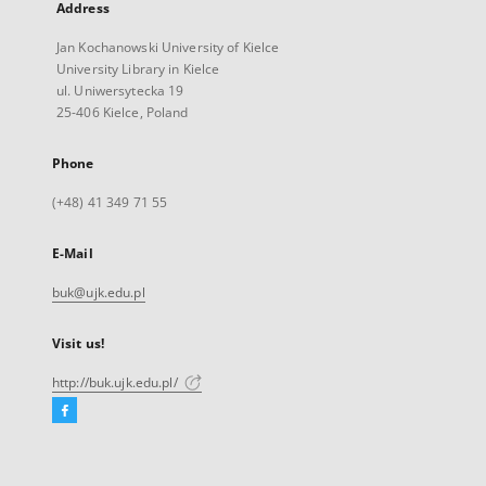
Address
Jan Kochanowski University of Kielce
University Library in Kielce
ul. Uniwersytecka 19
25-406 Kielce, Poland
Phone
(+48) 41 349 71 55
E-Mail
buk@ujk.edu.pl
Visit us!
http://buk.ujk.edu.pl/
Facebook
External
link,
will