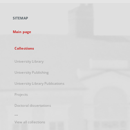
open
in
a
SITEMAP
new
tab
Main page
Collections
University Library
University Publishing
University Library Publications
Projects
Doctoral dissertations
...
View all collections