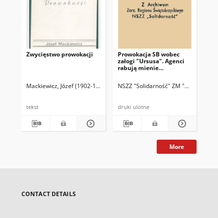
Zwycięstwo prowokacji
Prowokacja SB wobec
Byd
załogi "Ursusa". Agenci
pr
rabują mienie
!!!!
robotników!
po
war
Mackiewicz, Józef (1902-1985)
NSZZ "Solidarność" ZM "Ursus"
MKZ
chł
jak
ant
tekst
druki ulotne
dru
More
CONTACT DETAILS