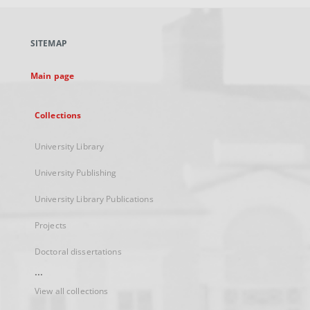
open
in
a
SITEMAP
new
tab
Main page
Collections
University Library
University Publishing
University Library Publications
Projects
Doctoral dissertations
...
View all collections