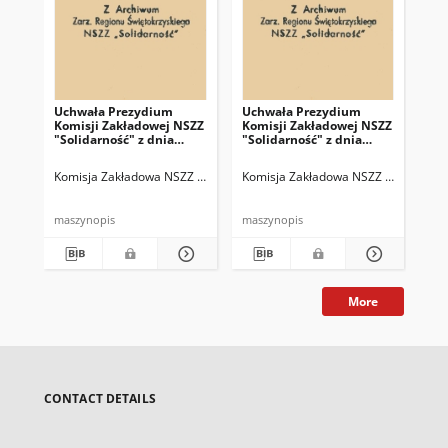
Uchwała Prezydium
Uchwała Prezydium
Pro
Komisji Zakładowej NSZZ
Komisji Zakładowej NSZZ
Ko
"Solidarność" z dnia
"Solidarność" z dnia
dni
21.08.1981 r.
26.06.1981 r.
Komisja Zakładowa NSZZ "Solidarność" w Skarżyskich Zakładach Obuw
Komisja Zakładowa NSZZ "Solidarnoś
Kom
maszynopis
maszynopis
mas
More
CONTACT DETAILS