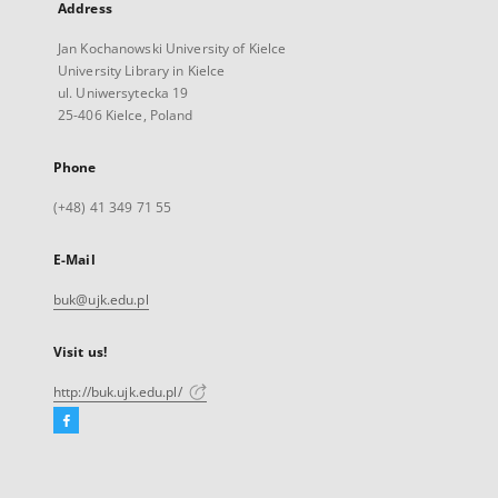
Address
Jan Kochanowski University of Kielce
University Library in Kielce
ul. Uniwersytecka 19
25-406 Kielce, Poland
Phone
(+48) 41 349 71 55
E-Mail
buk@ujk.edu.pl
Visit us!
http://buk.ujk.edu.pl/
Facebook
External
link,
will