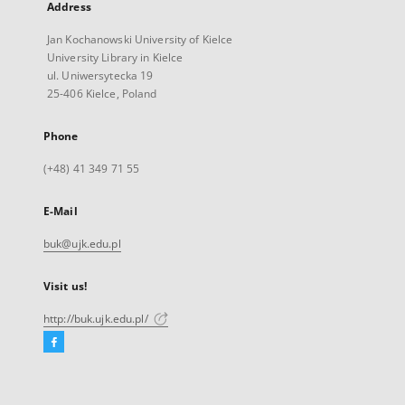
Address
Jan Kochanowski University of Kielce
University Library in Kielce
ul. Uniwersytecka 19
25-406 Kielce, Poland
Phone
(+48) 41 349 71 55
E-Mail
buk@ujk.edu.pl
Visit us!
http://buk.ujk.edu.pl/
Facebook
External
link,
will