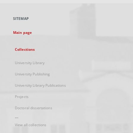
open
in
a
SITEMAP
new
tab
Main page
Collections
University Library
University Publishing
University Library Publications
Projects
Doctoral dissertations
...
View all collections