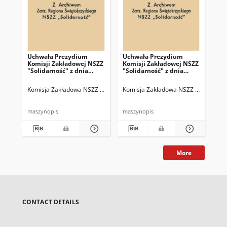
Uchwała Prezydium
Uchwała Prezydium
Pro
Komisji Zakładowej NSZZ
Komisji Zakładowej NSZZ
Ko
"Solidarność" z dnia
"Solidarność" z dnia
dni
21.08.1981 r.
24.06.1981 r.
Komisja Zakładowa NSZZ "Solidarność" w Skarżyskich Zakładach Obuw
Komisja Zakładowa NSZZ "Solidarnoś
Kom
maszynopis
maszynopis
mas
More
CONTACT DETAILS