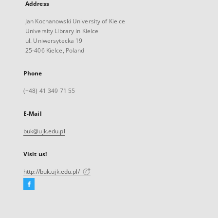
Address
Jan Kochanowski University of Kielce
University Library in Kielce
ul. Uniwersytecka 19
25-406 Kielce, Poland
Phone
(+48) 41 349 71 55
E-Mail
buk@ujk.edu.pl
Visit us!
http://buk.ujk.edu.pl/
Facebook
External
link,
will