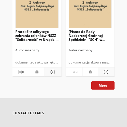
Protokół z odbytego
[Pismo do Rady
Pro
zebrania członków NSZZ
Nadzorczej Gminnej
pr
"Solidarność" w Urzędzie
Spółdzielni "SCH" w
NSZ
Gminy w Bodzentynie w
Bodzentynie]: "Zebranie
te
dniu 10.07.1981 r. (…)"
Przewodniczacych NSZZ
Autor nieznany
Autor nieznany
Aut
"Solidarność" w
Bodzentynie w dniu 19
czerwca 1981 roku (…)"
dokumentacja aktowa rękopis
dokumentacja aktowa maszynopis
More
CONTACT DETAILS