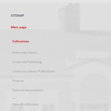
open
in
a
SITEMAP
new
tab
Main page
Collections
University Library
University Publishing
University Library Publications
Projects
Doctoral dissertations
...
View all collections