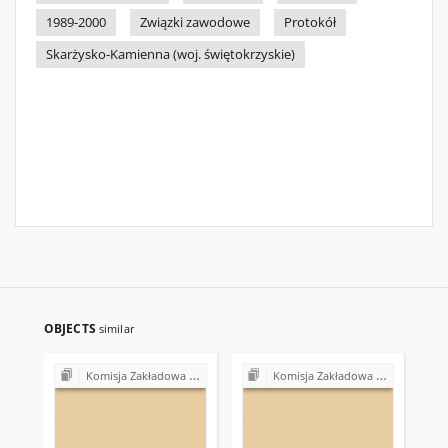
1989-2000
Związki zawodowe
Protokół
Skarżysko-Kamienna (woj. świętokrzyskie)
OBJECTS
similar
Komisja Zakładowa NSZZ "Solidarność" przy Urzędzie Gminy w Bodzentynie
Komisja Zakładowa NSZZ "Solidarność" przy Urzędzie Gminy w Bodzentynie