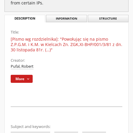
from certain IPs.
DESCRIPTION
INFORMATION
STRUCTURE
Title:
[Pismo wg rozdzielnika]: "Powołując się na pismo
Z.P.G.M. i K.M. w Kielcach Zn. ZGK,XI-BHP/001/3/81 z dn.
30 listopada 81r. (…)"
Creator:
Pufal, Robert
More
Subject and keywords: