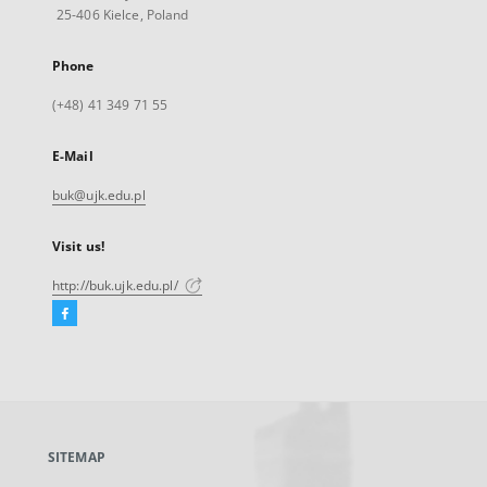
25-406 Kielce, Poland
Phone
(+48) 41 349 71 55
E-Mail
buk@ujk.edu.pl
Visit us!
http://buk.ujk.edu.pl/
Facebook
External
link,
will
open
in
a
SITEMAP
new
tab