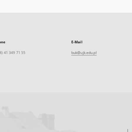
one
E-Mail
8) 41 349 71 55
buk@ujk.edu.pl