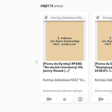
OBJECTS
similar
Komisja Zakładowa NSZZ "Solidarność" przy Rejonowym Przedsiębiorstwie Gospodarki Mieszkaniowej w Skarżysku-Kamiennej
Komisja Zakładowa NSZZ "Solidarność
[Pismo do Dyrekcji RPGM]:
[Pismo do 
"Na skutek interwencji Ob.
"Nawiązują
Janiny Nowak (…)"
24.08.81r. 
dotyczącego
Komisja Zakładowa NSZZ "Solidarność" RPGM Sk
Komisja Zak
dokumentacja aktowa rękopis