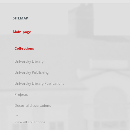
open
in
a
SITEMAP
new
tab
Main page
Collections
University Library
University Publishing
University Library Publications
Projects
Doctoral dissertations
...
View all collections