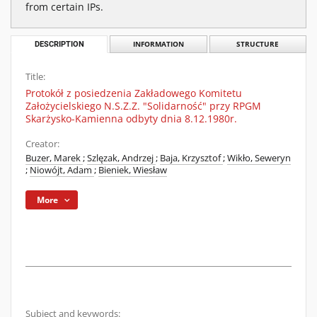
from certain IPs.
DESCRIPTION
INFORMATION
STRUCTURE
Title:
Protokół z posiedzenia Zakładowego Komitetu
Założycielskiego N.S.Z.Z. "Solidarność" przy RPGM
Skarżysko-Kamienna odbyty dnia 8.12.1980r.
Creator:
Buzer, Marek
;
Szlęzak, Andrzej
;
Baja, Krzysztof
;
Wikło, Seweryn
;
Niowójt, Adam
;
Bieniek, Wiesław
More
Subject and keywords: