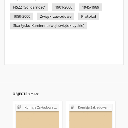
NSZZ "Solidarność"
1901-2000
1945-1989
1989-2000
Związki zawodowe
Protokół
Skarżysko-Kamienna (woj. świętokrzyskie)
OBJECTS
similar
Komisja Zakładowa NSZZ "Solidarność" przy Rejonowym Przedsiębiorstwie Gospodarki Mieszkaniowej w Skarżysku-Kamiennej
Komisja Zakładowa NSZZ "Solidarność" przy Rejonowym Przedsiębiorstwie Gospodarki Mieszkaniowej w Skarżysku-Kamiennej