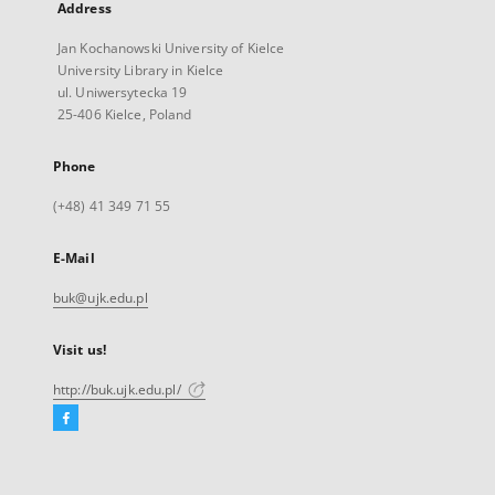
Address
Jan Kochanowski University of Kielce
University Library in Kielce
ul. Uniwersytecka 19
25-406 Kielce, Poland
Phone
(+48) 41 349 71 55
E-Mail
buk@ujk.edu.pl
Visit us!
http://buk.ujk.edu.pl/
Facebook
External
link,
will