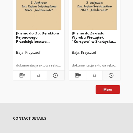
[Pismo do Ob. Dyrektora
[Pismo do Zakładu
[P
Rejonowego
Wyrobu Pieczątek
Pr
Przedsiębiorstwa
"Kursywa" w Skarżysku-
Ko
Gospodarki
Kam.:] "Rejonowe
"So
Mieszkaniowej]: "W
Przedsiębiorstwo
"N
Baja, Krzysztof
Baja, Krzysztof
Wik
odpowiedzi na pismo
Gospodarki
za
Znak DE-3/444/81 z dnia
Mieszkaniowej w
dni
20 lutego 1981r w
Skarżysku-Kam. prosi o
ot
dokumentacja aktowa rękopis
dokumentacja aktowa rękopis
sprawie: rozwiązania
wykonanie dwóch
ek
umowy o pracę za
pieczątek (…)"
pie
wypowiedzeniem (…)"
More
CONTACT DETAILS