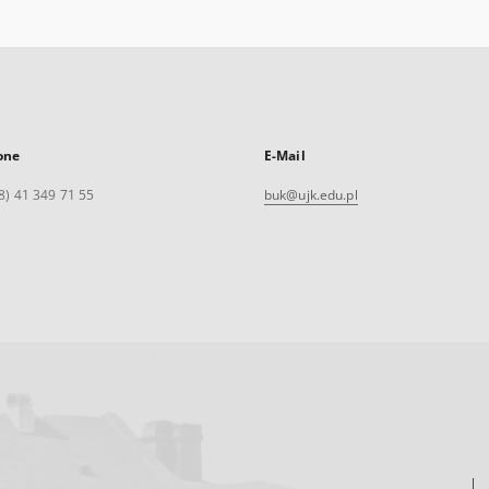
one
E-Mail
8) 41 349 71 55
buk@ujk.edu.pl