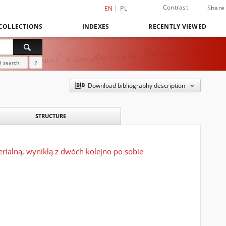
Contrast
Share
EN
PL
COLLECTIONS
INDEXES
RECENTLY VIEWED
 search
?
Download bibliography description
STRUCTURE
erialną, wynikłą z dwóch kolejno po sobie