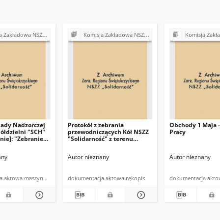
Z "Solidarność" przy Urzędzie Gminy w Bodzentynie
Komisja Zakładowa NSZZ "Solidarność" przy Urzędzie Gminy w Bodzentynie
Komisja Zakładowa NSZZ "Solidarność" prz
Rady Nadzorczej
Protokół z zebrania
Obchody 1 Maja -
ółdzielni "SCH"
przewodniczących Kół NSZZ
Pracy
nie]: "Zebranie
"Solidarność" z terenu
zacych NSZZ
gminy Bodzentyn
ść" w Bodzentynie
any
Autor nieznany
Autor nieznany
zerwca 1981 roku
dokumentacja aktowa maszynopis
dokumentacja aktowa rękopis