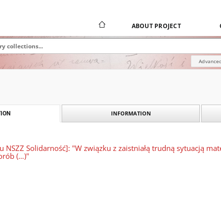
ABOUT PROJECT
Advanced
INFORMATION
ION
 NSZZ Solidarność]: "W związku z zaistniałą trudną sytuacją mat
orób (…)"