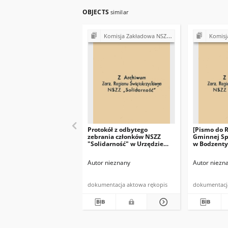
OBJECTS
similar
Komisja Zakładowa NSZZ "Solidarność" przy Urzędzie Gminy w Bodzentynie
Komisja Zakładowa NSZ
Protokół z odbytego
[Pismo do 
zebrania członków NSZZ
Gminnej Sp
"Solidarność" w Urzędzie
w Bodzenty
Gminy w Bodzentynie w
Przewodnic
dniu 10.07.1981 r. (…)"
"Solidarno
Autor nieznany
Autor niezn
w dniu 19 c
(…)"
dokumentacja aktowa rękopis