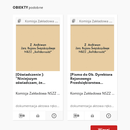
OBIEKTY
podobne
Komisja Zakładowa NSZZ "Solidarność" przy Rejonowym Przedsiębiorstwie Gospodarki Mieszkaniowej w Skarżysku-Kamiennej
Komisja Zakładowa NSZZ "Solidarność" przy Rejonowym Przedsiębiorstwie Gospodarki Mieszkaniowej w Skarżysku-Kamiennej
[Oświadczenie ]:
[Pismo do Ob. Dyrektora
Pro
"Niniejszym
Rejonowego
Kom
oświadczam, że
Przedsiębiorstwa
Z.Z
popieram w pełni (…)"
Gospodarki
R.P
Mieszkaniowej w
Komisja Zakładowa NSZZ "Solidarność" RPGM Skarżysko-Kamienna
Komisja Zakładowa NSZZ "Solidarno
Kom
Re
Skarżysku-Kamiennej]:
"W dniu 27.04.1981r. Na
zebraniu NSZZ
dokumentacja aktowa rękopis
dokumentacja aktowa rękopis
"Solidarność" (…)"
Więcej