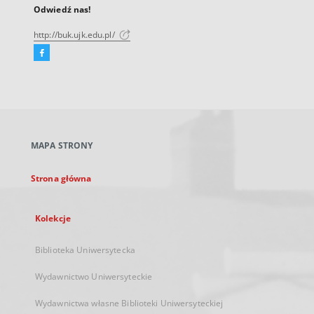
Odwiedź nas!
http://buk.ujk.edu.pl/
Facebook
Link
zewnętrzny,
otworzy
się
w
nowej
MAPA STRONY
karcie
Strona główna
Kolekcje
Biblioteka Uniwersytecka
Wydawnictwo Uniwersyteckie
Wydawnictwa własne Biblioteki Uniwersyteckiej