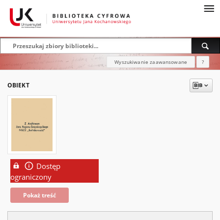
Wyszukiwanie zaawansowane
?
OBIEKT
Dostęp
ograniczony
Pokaż treść