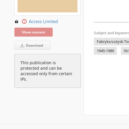
Access Limited
Show content
Subject and keyword
Fabryka Łożysk Toc
Download
1945-1989
Str
This publication is
protected and can be
accessed only from certain
IPs.