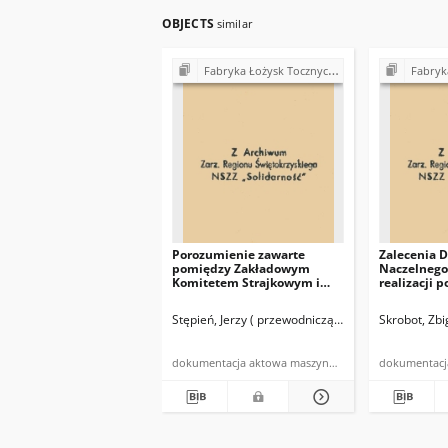
OBJECTS
similar
Fabryka Łożysk Tocznych "Iskra" w Kielcach - strajki, postulaty, realizacja postulatów (1980)
Fabryka Łożysk Tocznych "Isk
Porozumienie zawarte
Zalecenia D
pomiędzy Zakładowym
Naczelnego
Komitetem Strajkowym i
realizacji p
dyrekcją FŁT "Iskra" […]
14 z dnia 30
Stępień, Jerzy ( przewodniczący Zakładowego Komi
Skrobot, Zbi
dokumentacja aktowa maszynopis powielony