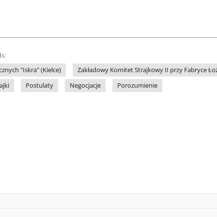
s:
znych "Iskra" (Kielce)
Zakładowy Komitet Strajkowy II przy Fabryce Łoż
ajki
Postulaty
Negocjacje
Porozumienie