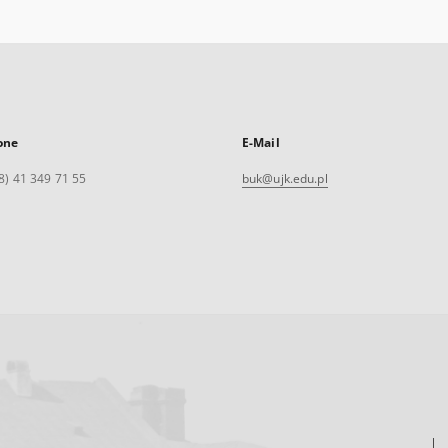
one
E-Mail
8) 41 349 71 55
buk@ujk.edu.pl