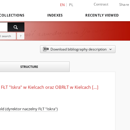
Contrast
Share
EN
PL
COLLECTIONS
INDEXES
RECENTLY VIEWED
 search
?
Download bibliography description
STRUCTURE
ŁT "Iskra" w Kielcach oraz OBRŁT w Kielcach […]
ld (dyrektor naczelny FŁT "Iskra")