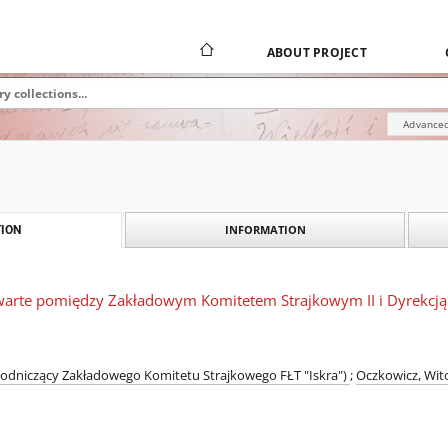
ABOUT PROJECT
Advanced
INFORMATION
ION
arte pomiędzy Zakładowym Komitetem Strajkowym II i Dyrekcją F
ewodniczący Zakładowego Komitetu Strajkowego FŁT "Iskra")
;
Oczkowicz, Wito