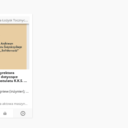
ra" w Kielcach - strajki, postulaty, realizacja postulatów (1980)
yrektora
 dotyczące
ostulatu K.K.S. Nr
.08.1980 r.
tetu Strajkowego FŁT "Iskra")
gniew (inżynier)
Oczkowicz, Witold (dyrektor naczelny FŁT "Iskra")
Oczkowicz, Witold (dyrektor naczelny FŁT "Iskra")
dokumentacja aktowa maszynopis powielony