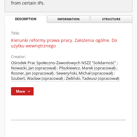
from certain IPs.
DESCRIPTION
INFORMATION
STRUCTURE
Title:
Kierunki reformy prawa pracy. Założenia ogólne. Do
użytku wewnętrznego
Creator:
Ośrodek Prac Społeczno-Zawodowych NSZZ "Solidarność"
;
Nowacki, Jan (opracował)
;
Pliszkiewicz, Marek (opracował)
;
Rosner, Jan (opracował)
;
Seweryński, Michał (opracował)
;
Szubert, Wacław (opracował)
;
Zieliński, Tadeusz (opracował)
More