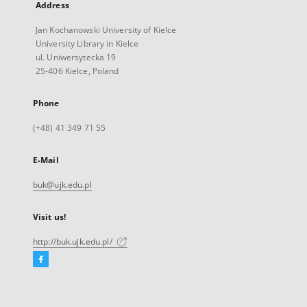
Address
Jan Kochanowski University of Kielce
University Library in Kielce
ul. Uniwersytecka 19
25-406 Kielce, Poland
Phone
(+48) 41 349 71 55
E-Mail
buk@ujk.edu.pl
Visit us!
http://buk.ujk.edu.pl/
Facebook
External
link,
will