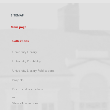
open
in
a
SITEMAP
new
tab
Main page
Collections
University Library
University Publishing
University Library Publications
Projects
Doctoral dissertations
...
View all collections