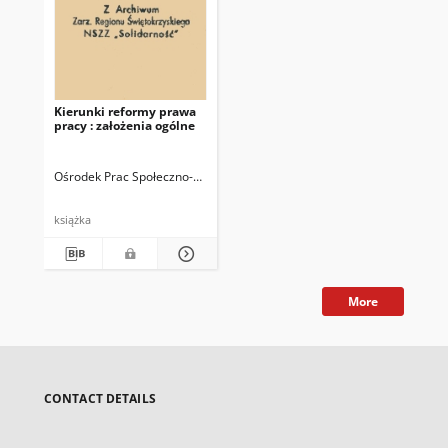
Kierunki reformy prawa
pracy : założenia ogólne
Ośrodek Prac Społeczno-Zawodowych NSZZ "Solidarność"
Nowacki, Ja
książka
More
CONTACT DETAILS