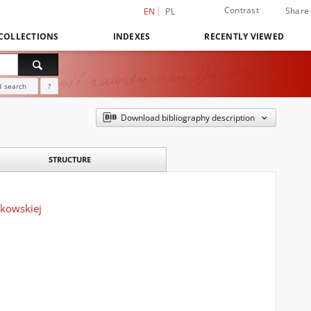
Contrast
Share
EN
PL
COLLECTIONS
INDEXES
RECENTLY VIEWED
 search
?
Download bibliography description
STRUCTURE
nkowskiej