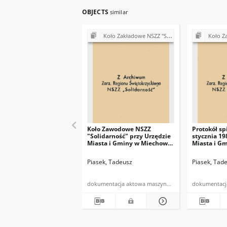
OBJECTS
similar
Koło Zakładowe NSZZ "Solidarność" przy Urzędzie Miasta i Gminy w Miechowie
Koło Zakładowe NSZZ "S
Koło Zawodowe NSZZ
Protokół sp
"Solidarność" przy Urzędzie
stycznia 19
Miasta i Gminy w Miechowie
Miasta i G
w dniu 26 I 1981r.
w sprawie 
Komitetu Z
Piasek, Tadeusz
Piasek, Tad
NSZZ "Soli
dokumentacja aktowa maszynopis