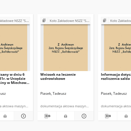
olidarność" przy Urzędzie Miasta i Gminy w Miechowie
Koło Zakładowe NSZZ "Solidarność" przy Urzędzie Miasta i Gminy w Miechowie
Koło Zakładowe NSZZ "Solidarność" przy Urz
isany w dniu 6
Wniosek na leczenie
Informacja dotyc
81r. w Urzędzie
uzdrowiskowe
rozliczenia sald
miny w Miechowie
powołania
ałożycielakiego
eusz
Piasek, Tadeusz
Piasek, Tadeusz
darność"
dokumentacja aktowa maszynopis
dokumentacja aktowa maszynopis