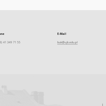
one
E-Mail
8) 41 349 71 55
buk@ujk.edu.pl