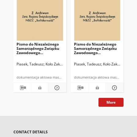
Pismo do Niezależnego
Pismo do Niezależnego
Wy
Samorządnego Związku
Samorządnego Związku
NSZ
Zawodowego
Zawodowego
Urz
"Solidarność" MKZ
"Solidarność" MKZ
w 
Małopolska Kraków z
Małopolska Kraków z
kie
Piasek, Tadeusz
Koło Zakładowe NSZZ "Solidarność" przy Urzędzie Mi
Piasek, Tadeusz
Koło Zakładowe NSZ
Prz
kartami wzoru podpisów
preliminarzem
198
osób upoważnionych
dokumentacja aktowa maszynopis
dokumentacja aktowa maszynopis
More
CONTACT DETAILS