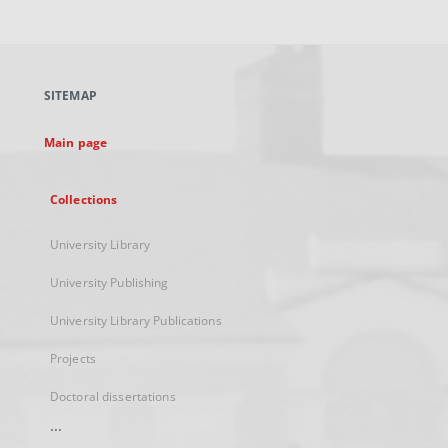
link,
will
open
in
a
SITEMAP
new
tab
Main page
Collections
University Library
University Publishing
University Library Publications
Projects
Doctoral dissertations
...