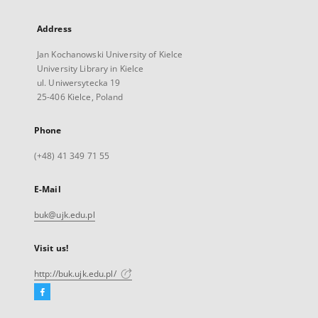
Address
Jan Kochanowski University of Kielce
University Library in Kielce
ul. Uniwersytecka 19
25-406 Kielce, Poland
Phone
(+48) 41 349 71 55
E-Mail
buk@ujk.edu.pl
Visit us!
http://buk.ujk.edu.pl/
Facebook
External