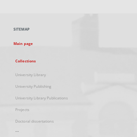
link,
will
open
in
a
SITEMAP
new
tab
Main page
Collections
University Library
University Publishing
University Library Publications
Projects
Doctoral dissertations
...