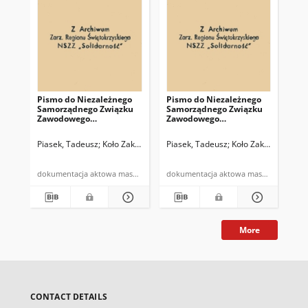
Pismo do Niezależnego
Pismo do Niezależnego
Wy
Samorządnego Związku
Samorządnego Związku
NSZ
Zawodowego
Zawodowego
Urz
"Solidarność" MKZ
"Solidarność" MKZ
w 
Małopolska Kraków z
Małopolska Kraków z
kie
Piasek, Tadeusz
Koło Zakładowe NSZZ "Solidarność" przy Urzędzie Mi
Piasek, Tadeusz
Koło Zakładowe NSZ
Prz
kartami wzoru podpisów
preliminarzem
198
osób upoważnionych
dokumentacja aktowa maszynopis
dokumentacja aktowa maszynopis
More
CONTACT DETAILS