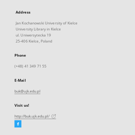
Address
Jan Kochanowski University of Kielce
University Library in Kielce
ul. Uniwersytecka 19
25-406 Kielce, Poland
Phone
(+48) 41 349 71 55
E-Mail
buk@ujk.edu.pl
Visit us!
http://buk.ujk.edu.pl/
Facebook
External