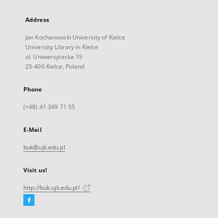
Address
Jan Kochanowski University of Kielce
University Library in Kielce
ul. Uniwersytecka 19
25-406 Kielce, Poland
Phone
(+48) 41 349 71 55
E-Mail
buk@ujk.edu.pl
Visit us!
http://buk.ujk.edu.pl/
Facebook
External