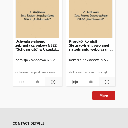
Uchwała walnego
Protokół Komisji
Pro
zebrania członków NSZZ
Skrutacyjnej powołanej
Ma
"Solidarność" w Urzędzie
na zebraniu wyborczym
el
Gminy w Bodzentynie z
elektora NSZZ
"So
dnia 4 czerwca 1981roku
"Solidarność" przy
Ur
Komisja Zakładowa N.S.Z.Z. "Solidarność" w Urzędzie Gminy Bodzenty
Komisja Zakładowa N.S.Z.Z. "Solida
Kom
Urzędzie Gminy w
Bo
Bodzentynie
dokumentacja aktowa maszynopis
dokumentacja aktowa rękopis
More
CONTACT DETAILS