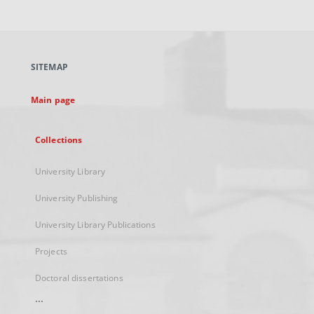
link,
will
open
in
a
SITEMAP
new
tab
Main page
Collections
University Library
University Publishing
University Library Publications
Projects
Doctoral dissertations
...