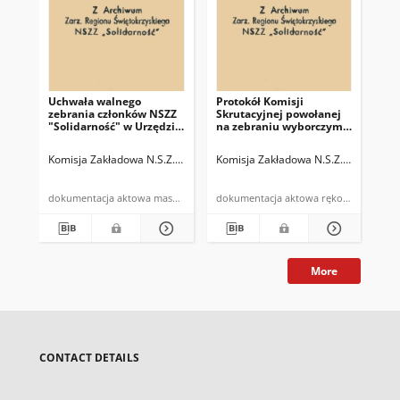
Uchwała walnego
Protokół Komisji
Pro
zebrania członków NSZZ
Skrutacyjnej powołanej
Ko
"Solidarność" w Urzędzie
na zebraniu wyborczym
"So
Gminy w Bodzentynie z
elektora NSZZ
Gm
dnia 4 czerwca 1981roku
"Solidarność" przy
od
Komisja Zakładowa N.S.Z.Z. "Solidarność" w Urzędzie Gminy Bodzenty
Komisja Zakładowa N.S.Z.Z. "Solida
Kom
Urzędzie Gminy w
6.0
Bodzentynie
dokumentacja aktowa maszynopis
dokumentacja aktowa rękopis
More
CONTACT DETAILS