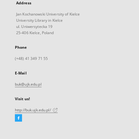
Address
Jan Kochanowski University of Kielce
University Library in Kielce
ul. Uniwersytecka 19
25-406 Kielce, Poland
Phone
(+48) 41 349 71 55
E-Mail
buk@ujk.edu.pl
Visit us!
http://buk.ujk.edu.pl/
Facebook
External
link,
will