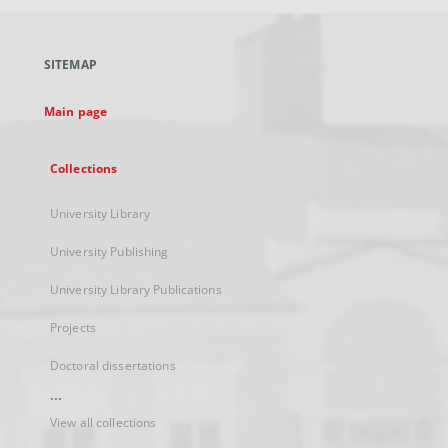
open
in
a
SITEMAP
new
tab
Main page
Collections
University Library
University Publishing
University Library Publications
Projects
Doctoral dissertations
...
View all collections