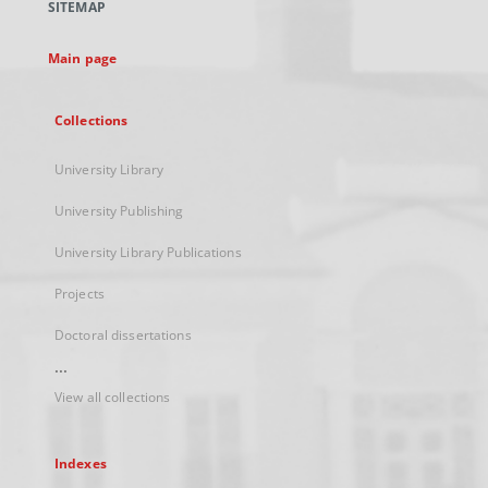
SITEMAP
new
tab
Main page
Collections
University Library
University Publishing
University Library Publications
Projects
Doctoral dissertations
...
View all collections
Indexes