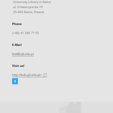
University Library in Kielce
ul. Uniwersytecka 19
25-406 Kielce, Poland
Phone
(+48) 41 349 71 55
E-Mail
buk@ujk.edu.pl
Visit us!
http://buk.ujk.edu.pl/
Facebook
External
link,
will
open
in
a