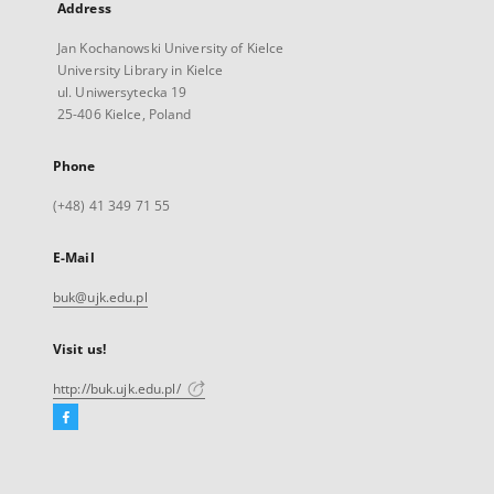
Address
Jan Kochanowski University of Kielce
University Library in Kielce
ul. Uniwersytecka 19
25-406 Kielce, Poland
Phone
(+48) 41 349 71 55
E-Mail
buk@ujk.edu.pl
Visit us!
http://buk.ujk.edu.pl/
Facebook
External
link,
will