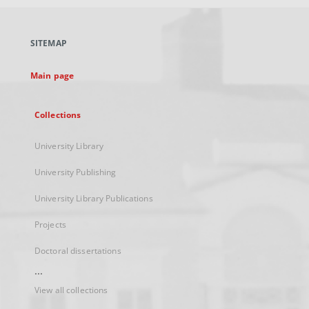
open
in
a
SITEMAP
new
tab
Main page
Collections
University Library
University Publishing
University Library Publications
Projects
Doctoral dissertations
...
View all collections