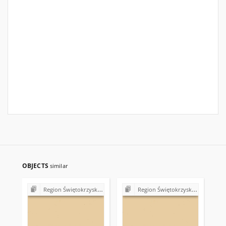
OBJECTS
similar
Region Świętokrzyski NSZZ "Solidarność". Delegatura Starachowice
Region Świętokrzyski NSZZ "Solidarność". Delegatura Starachowice