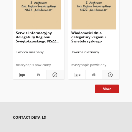
Serwis informacyjny
Wiadomości dnia
Uc
delegatury Regionu
delegatury Regionu
Re
Świętokrzyskiego NSZZ
Świętokrzyskiego
Św
"Solidarność"
"So
z d
Twórca nieznany
Twórca nieznany
Twó
maszynopis powielony
maszynopis powielony
mas
More
CONTACT DETAILS