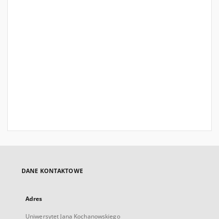
DANE KONTAKTOWE
Adres
Uniwersytet Jana Kochanowskiego