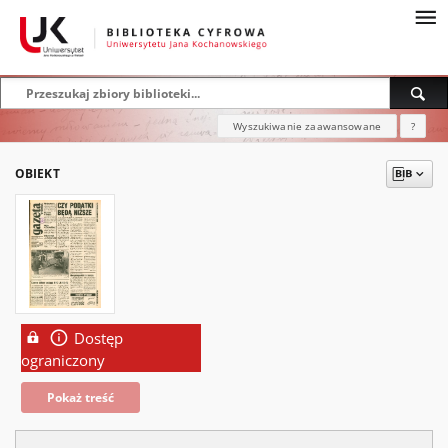
Wyszukiwanie zaawansowane
?
OBIEKT
Dostęp
ograniczony
Pokaż treść