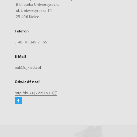
Biblioteka Uniwersytecka
ul. Uniwersytecka 19
25-406 Kielce
Telefon
(+48) 41 349 71 55
E-Mail
buk@ujk.edu.pl
Odwiedź nas!
http://buk.ujk.edu.pl/
Facebook
Link
zewnętrzny,
otworzy
się
w
nowej