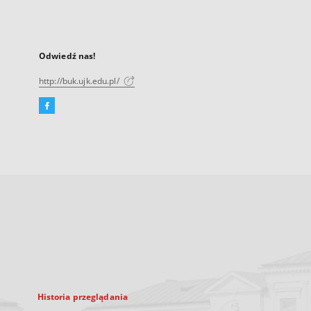
Odwiedź nas!
http://buk.ujk.edu.pl/
Facebook
Link
zewnętrzny,
otworzy
się
w
nowej
karcie
Historia przeglądania