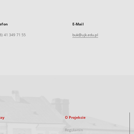
efon
E-Mail
8) 41 349 71 55
buk@ujk.edu.pl
ksy
O Projekcie
Regulamin