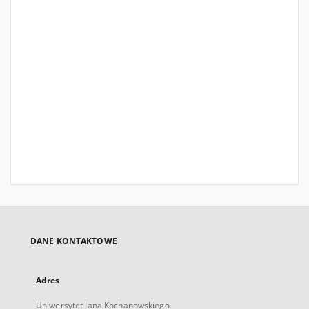
DANE KONTAKTOWE
Adres
Uniwersytet Jana Kochanowskiego