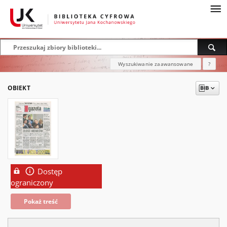
Wyszukiwanie zaawansowane
?
OBIEKT
Dostęp
ograniczony
Pokaż treść