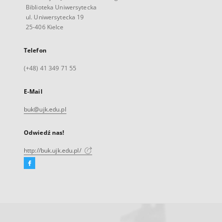
Biblioteka Uniwersytecka
ul. Uniwersytecka 19
25-406 Kielce
Telefon
(+48) 41 349 71 55
E-Mail
buk@ujk.edu.pl
Odwiedź nas!
http://buk.ujk.edu.pl/
Facebook
Link
zewnętrzny,
otworzy
się
w
nowej