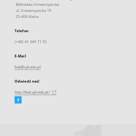
Biblioteka Uniwersytecka
ul. Uniwersytecka 19
25-406 Kielce
Telefon
(+48) 41 349 71 55
E-Mail
buk@ujk.edu.pl
Odwiedź nas!
http://buk.ujk.edu.pl/
Facebook
Link
zewnętrzny,
otworzy
się
w
nowej