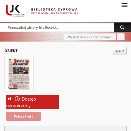
Wyszukiwanie zaawansowane
?
OBIEKT
Dostęp
ograniczony
Pokaż treść