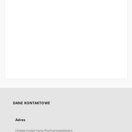
DANE KONTAKTOWE
Adres
Uniwersytet Jana Kochanowskiego