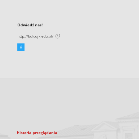
Odwiedź nas!
http://buk.ujk.edu.pl/
Facebook
Link
zewnętrzny,
otworzy
się
w
nowej
karcie
Historia przeglądania