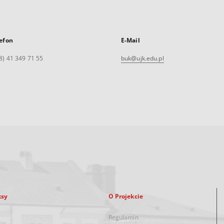
efon
E-Mail
8) 41 349 71 55
buk@ujk.edu.pl
ksy
O Projekcie
Regulamin