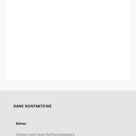
DANE KONTAKTOWE
Adres
Uniwersytet Jana Kochanowskiego