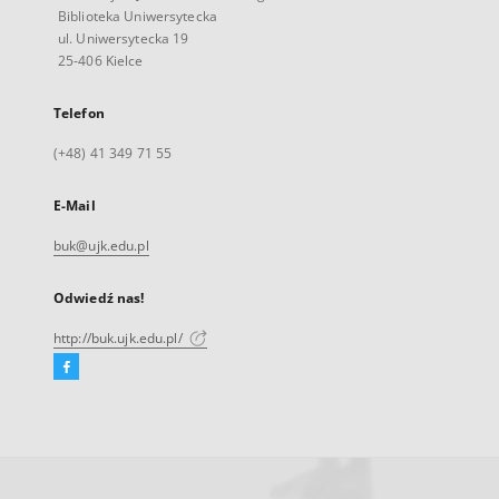
Biblioteka Uniwersytecka
ul. Uniwersytecka 19
25-406 Kielce
Telefon
(+48) 41 349 71 55
E-Mail
buk@ujk.edu.pl
Odwiedź nas!
http://buk.ujk.edu.pl/
Facebook
Link
zewnętrzny,
otworzy
się
w
nowej