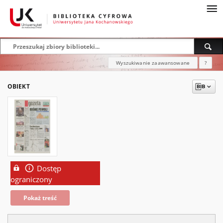
Wyszukiwanie zaawansowane
?
OBIEKT
Dostęp
ograniczony
Pokaż treść